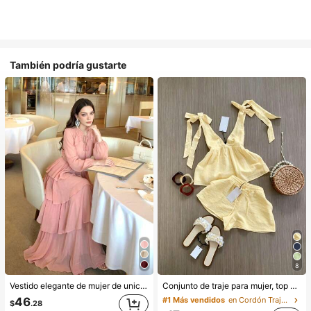
También podría gustarte
8
Vestido elegante de mujer de unicolor con cuello alto, manga larga, diseño de patchwork con volantes, cintura estilizante, falda acampanada, elegante para fiestas, con volantes, lentejuelas, pliegues y volantes en el bajo, rosa para boda y playa
Conjunto de traje para mujer, top sin mangas con diseño elegante de lazo y pantalones cortos. Y conjunto elegante de ropa de oficina, camisola y pantalones cortos. Verano, de la oficina al fin de semana, conjuntos de dos piezas
46
#1 Más vendidos
en Cordón Trajes de dos piezas para mujer
$
.28