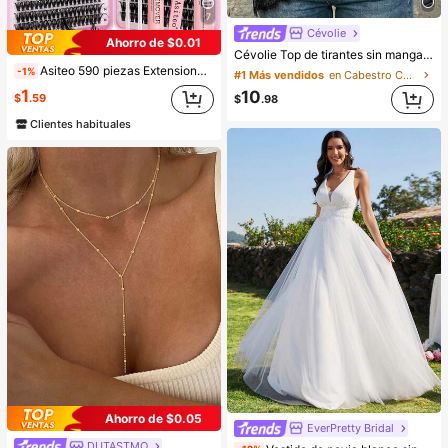
7
Cévolie
Ahorro de $0.01
Cévolie Top de tirantes sin mangas con cuello drapeado tipo cowl, ajuste ceñido, sexy, con fruncidos, ribete de encaje, patchwork y espalda descubierta para fiesta
Asiteo 590 piezas Extensiones de pestañas de mink falso estilo D-Curl, Set de pestañas individuales DIY de alta capacidad 30D+40D+50D+60D+80D+100D, incluye herramientas de maquillaje, pegamento, removedor, rizador de pestañas y cepillo, apto para uso doméstico
-1%
#1 Más vendidos
en Cabestro Camisetas sin mangas y camisetas sin m
1
10
$
.59
$
.98
Clientes habituales
Ahorro de $0.05
EverPretty Bridal
DUTASTMO