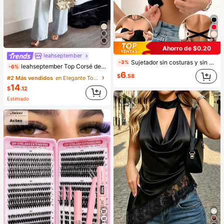
Ahorro de $0.20
leahseptember
Sujetador sin costuras y sin aros para mujer, sexy con laterales antideslizantes, almohadillas extraíbles y espalda cruzada, sin tirantes, comodidad todo el día
-3%
leahseptember Top Corsé de Encaje Marrón de unicolor para Playa de Verano, Fiestas y Uso Diario
-6%
6
$
.58
#2 Más vendidos
en Elegante Tops de mujer
14
$
.12
Estimado