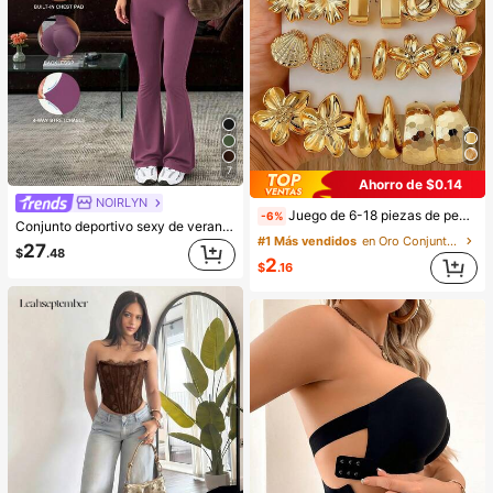
7
Ahorro de $0.14
NOIRLYN
Juego de 6-18 piezas de pendientes dorados para mujer, moda para fiestas, viajes y vacaciones, regalo de compromiso, adecuado para diversas ocasiones, (hecho de material compuesto CCB de baja alergia y no desvanecimiento), regalo para ella
-6%
Conjunto deportivo sexy de verano para mujer con top de tirantes de cuello en V y pantalones de cintura alta, adecuado para deportes, yoga, fitness elegante
#1 Más vendidos
en Oro Conjuntos de Aretes para Mujeres
27
$
.48
2
$
.16