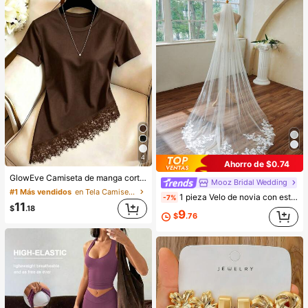
4
Ahorro de $0.74
GlowEve Camiseta de manga corta de cuello redondo de unicolor casual versátil para uso diario para mujer
Mooz Bridal Wedding
#1 Más vendidos
en Tela Camisetas De Mujer
1 pieza Velo de novia con estampado floral de malla nueva, tren de capilla pequeño y largo de 4 estaciones de tul suave, velo nupcial de encaje blanco 2026 con peine para el cabello
-7%
11
$
.18
9
$
.76