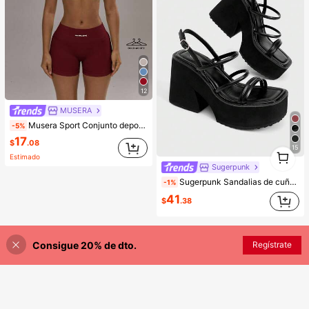
12
MUSERA
Musera Sport Conjunto deportivo de sujetador deportivo con espalda cruzada y mallas con efecto trasero fruncido. Conjunto de activewear para pádel, invierno, gimnasio, entrenamiento y verano
-5%
17
$
.08
15
1
Estimado
1
Sugerpunk
Sugerpunk Sandalias de cuña de estilo casual y elegante con puntera abierta, con un esquema de color oscuro y gótico de estilo punk, con cierre de hebilla de tobillo elástica de metal con tiras cruzadas, perfectas para discotecas, fiestas, vacaciones y viajes.
-1%
41
$
.38
Consigue 20% de dto.
Regístrate