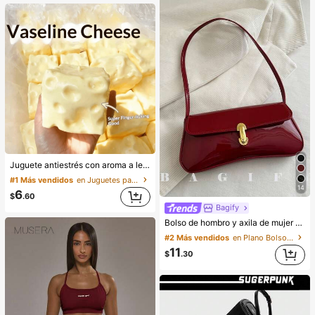
Juguete antiestrés con aroma a leche dulce de TPR suave y esponjoso con forma de dumpling, adorno divertido y lindo de 5 cm para apretar, regalo práctico y de moda, adecuado para cumpleaños, Pascua, Halloween, Navidad y varios regalos de fiesta, mejora el estado de ánimo
#1 Más vendidos
en Juguetes para apretar para adolescentes
14
6
$
.60
Bagify
Bolso de hombro y axila de mujer con decoración de solapa de cuero sintético vintage, adecuado para citas, salidas, reuniones, estética de los 90
#2 Más vendidos
en Plano Bolsos De Hombro De Mujer
11
$
.30