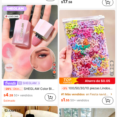
17
$
.58
16
15
Ahorro de $0.05
SHEGLAM
100/50/30/10 piezas Lindos clips de estrella de cinco puntas estilo Y2K, clips de cabello coloridos, accesorios básicos para el cabello - Adecuados para niñas, uso diario en la escuela, fiestas, deportes, estética
SHEGLAM Color Bloom Rubor LíQuido Acabado Mate-Love Cake Colorete Marca De Belleza CosméTica Maquillaje Para Mujeres Y NiñAs
-3%
-29%
Últimos 2 días
4
#1 Más vendidos
en Fiesta navideña Accesorios para el cabello de l
$
.28
50+ vendidos
1
$
.55
50+ vendidos
Estimado