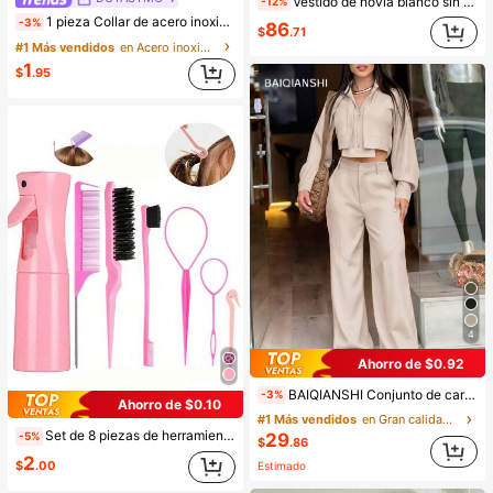
Vestido de novia blanco sin mangas con aplicación en la cintura, espalda cruzada y tul
-12%
1 pieza Collar de acero inoxidable de doble capa, collar largo con colgante, cadena en forma de Y con colgante de cuenta redonda, uso diario para mujeres, minimalista
-3%
86
$
.71
#1 Más vendidos
en Acero inoxidable Collares De Mujer
1
$
.95
4
Ahorro de $0.92
BAIQIANSHI Conjunto de cargo para mujer color albaricoque, con cremallera metálica bidireccional, botones y bolsillos, elegante y casual, estilo Y2K, ligero, holgado, sin elasticidad, para ir al trabajo, Día del Maestro, Acción de Gracias, regreso a clases, vacaciones, oficina, uso diario y calle, primavera, verano, otoño e invierno, estilo sin esfuerzo
-3%
Ahorro de $0.10
#1 Más vendidos
en Gran calidad Conjuntos de dos piezas a juego
Set de 8 piezas de herramientas para el peinado en color rosa - Botella rociadora, peine de cola, cepillo volumizador, moldeador de moño y pasadores para el cabello, adecuado para trenzar y peinados DIY
-5%
29
$
.86
2
$
.00
Estimado