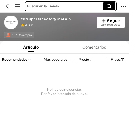
Buscar en la Tienda
Y&N sports factory store
Seguir
285 Seguidores
4.92
107 Recompra
Artículo
Comentarios
Recomendados
Más populares
Precio
Filtros
No hay coincidencias
Por favor inténtelo de nuevo.