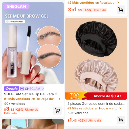
jos-Frost Brillos Marca De Belleza
#2 Más vendidos
en Resaltador
CosméTica Maquillaje Para Mujere
1
s Y NiñAs
$
.80
-40%
Último día
SHEGLAM
SHEGLAM Set Me Up Gel Para Cej
Ahorro de $0.47
as Marca De Belleza CosméTica M
#1 Más vendidos
en De larga duración Cejas
aquillaje Para Mujeres Y NiñAs
2 piezas Gorros de dormir de seda y
90+ vendidos
satén de lujo, unicolor, gorros elásti
3
#1 Más vendidos
en Hogar y vida
$
.32
-26%
Último día
cos de protección del cabello, liger
50+ vendidos
Estimado
os y cómodos para usar toda la noc
1
he, cuidado del cabello, ducha, ajus
$
.43
-25%
Último día
te suave al cuero cabelludo, para el
la