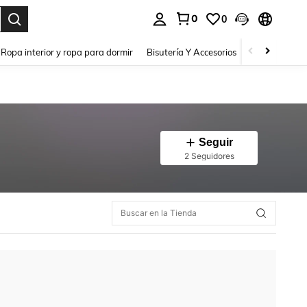
0
0
a. Press Enter to select.
Ropa interior y ropa para dormir
Bisutería Y Accesorios
Zapatos
H
Seguir
2 Seguidores