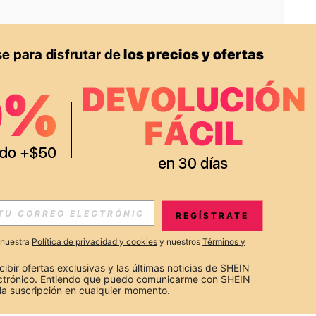
APP
S EXCLUSIVAS, PROMOCIONES Y NOTICIAS DE SHEIN
REGÍSTRATE
Suscribir
a nuestra
Política de privacidad y cookies
y nuestros
Términos y
Suscribirte
cibir ofertas exclusivas y las últimas noticias de SHEIN 
ectrónico. Entiendo que puedo comunicarme con SHEIN 
la suscripción en cualquier momento.
Suscribir