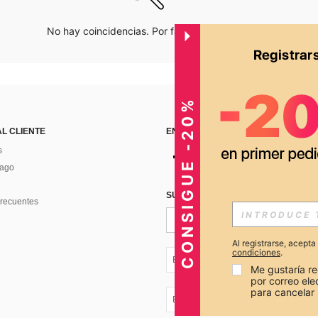
No hay coincidencias. Por favor inténtalo de nuevo.
CONSIGUE -20%
AL CLIENTE
ENCUÉNTRANOS EN
s
Pago
SUSCRÍBETE PARA RECIBIR OFERTA
recuentes
Al registrarse, acept
condiciones
.
EC + 593
Me gustaría re
por correo el
para cancelar 
EC + 593