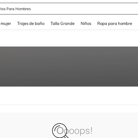
tos Para Hombres
and down arrow keys to navigate search Búsqueda reciente and Busca y Encuentr
 mujer
Trajes de baño
Talla Grande
Niños
Ropa para hombre