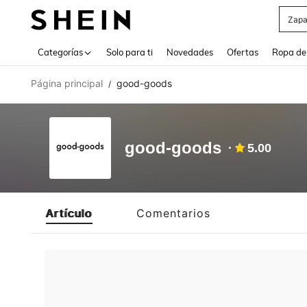
Zapa
Use up 
Categorías
Solo para ti
Novedades
Ofertas
Ropa de
Página principal
good-goods
/
good-goods
5.00
Artículo
Comentarios