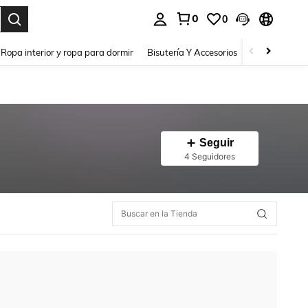
0
0
a. Press Enter to select.
Ropa interior y ropa para dormir
Bisutería Y Accesorios
Zapatos
H
Seguir
4 Seguidores