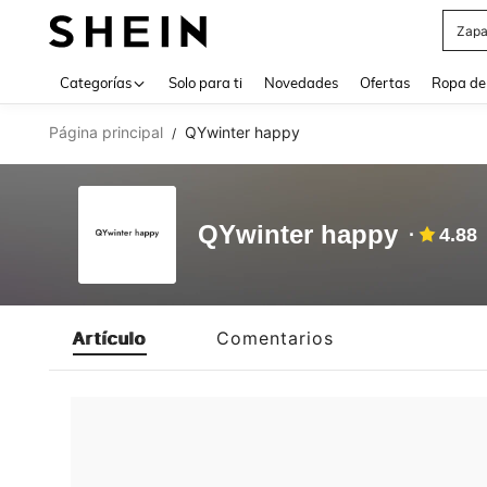
Zapa
Use up 
Categorías
Solo para ti
Novedades
Ofertas
Ropa de
Página principal
QYwinter happy
/
QYwinter happy
4.88
Artículo
Comentarios