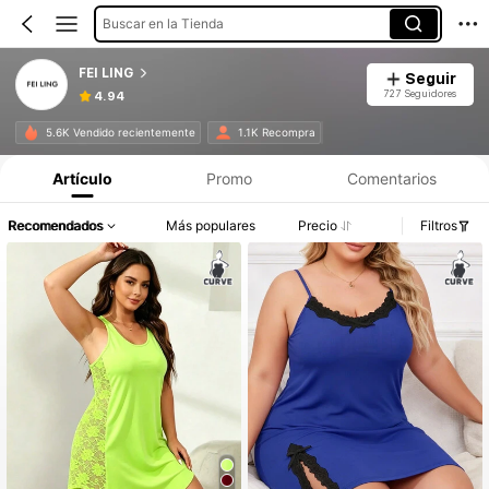
Buscar en la Tienda
FEI LING
Seguir
727 Seguidores
4.94
5.6K Vendido recientemente
1.1K Recompra
Artículo
Promo
Comentarios
Recomendados
Más populares
Precio
Filtros