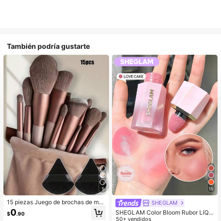
También podría gustarte
5
15
15 piezas Juego de brochas de ma
SHEGLAM
quillaje, incluye 2 esponjas de maq
0
SHEGLAM Color Bloom Rubor LíQui
$
.90
uillaje triangulares negras, suaves y
do Acabado Mate-Love Cake Color
50+ vendidos