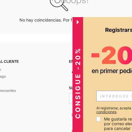
No hay coincidencias. Por favor inténtalo de nuevo.
CONSIGUE -20%
AL CLIENTE
ENCUÉNTRANOS EN
s
Pago
SUSCRÍBETE PARA RECIBIR OFERTA
recuentes
Al registrarse, acept
condiciones
.
EC + 593
Me gustaría re
por correo el
para cancelar 
EC + 593