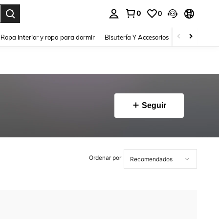
0
0
a. Press Enter to select.
Ropa interior y ropa para dormir
Bisutería Y Accesorios
Zapatos
H
Seguir
Ordenar por