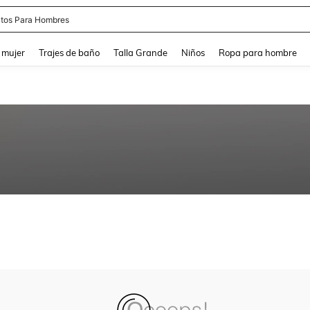
tos Para Hombres
and down arrow keys to navigate search Búsqueda reciente and Busca y Encuentr
 mujer
Trajes de baño
Talla Grande
Niños
Ropa para hombre