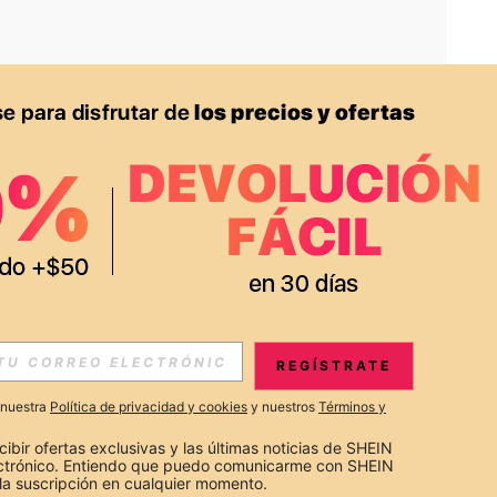
APP
S EXCLUSIVAS, PROMOCIONES Y NOTICIAS DE SHEIN
REGÍSTRATE
Suscribir
a nuestra
Política de privacidad y cookies
y nuestros
Términos y
Suscribirte
cibir ofertas exclusivas y las últimas noticias de SHEIN 
ectrónico. Entiendo que puedo comunicarme con SHEIN 
la suscripción en cualquier momento.
Suscribir