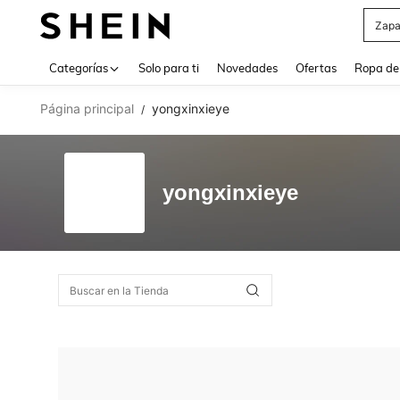
Zapa
Use up 
Categorías
Solo para ti
Novedades
Ofertas
Ropa de
Página principal
yongxinxieye
/
yongxinxieye