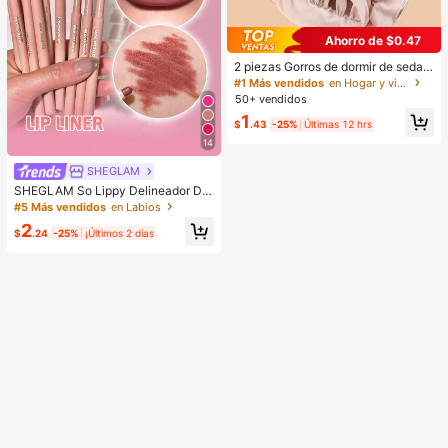
Ahorro de $0.47
2 piezas Gorros de dormir de seda y
satén de lujo, unicolor, gorros elásti
#1 Más vendidos
en Hogar y vida
cos de protección del cabello, liger
50+ vendidos
os y cómodos para usar toda la noc
1
he, cuidado del cabello, ducha, ajus
$
.43
-25%
Últimas 12 hrs
te suave al cuero cabelludo, para el
14
la
SHEGLAM
SHEGLAM So Lippy Delineador De
Labios-Misty Rose Lip Combo Mar
#5 Más vendidos
en Labios
ca De Belleza CosméTica Maquillaj
2
e Para Mujeres Y NiñAs
$
.24
-25%
¡Últimos 2 días