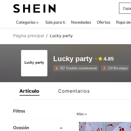
Zapa
Use up 
Categorías
Solo para ti
Novedades
Ofertas
Ropa de
Página principal
Lucky party
/
Lucky party
4.85
582 Vendido recientemente
120 Recompra
Artículo
Comentarios
Filtros
Más
Ocasión