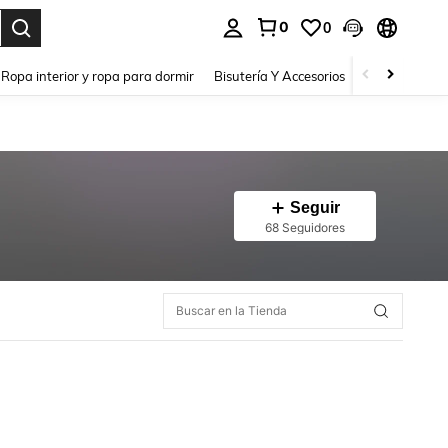
0
0
a. Press Enter to select.
Ropa interior y ropa para dormir
Bisutería Y Accesorios
Zapatos
H
Seguir
68 Seguidores