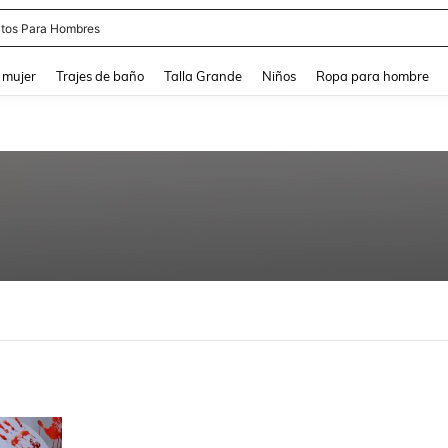
tos Para Hombres
and down arrow keys to navigate search Búsqueda reciente and Busca y Encuentr
 mujer
Trajes de baño
Talla Grande
Niños
Ropa para hombre