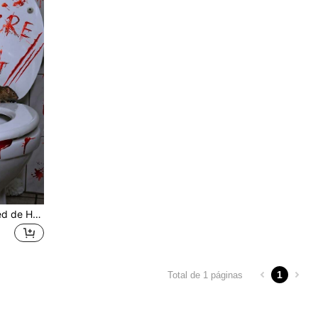
Set de 4 pegatinas de pared de Halloween espeluznante: 4 hojas de 30*20cm con salpicaduras de sangre, huellas de manos y esqueletos para decorar tu baño
1
Total de 1 páginas