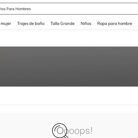
tos Para Hombres
and down arrow keys to navigate search Búsqueda reciente and Busca y Encuentr
 mujer
Trajes de baño
Talla Grande
Niños
Ropa para hombre