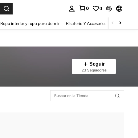
0
0
a. Press Enter to select.
Ropa interior y ropa para dormir
Bisutería Y Accesorios
Zapatos
H
Seguir
23 Seguidores