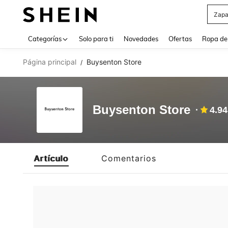
Zapa
Use up 
Categorías
Solo para ti
Novedades
Ofertas
Ropa de
Página principal
Buysenton Store
/
Buysenton Store
4.94
Artículo
Comentarios