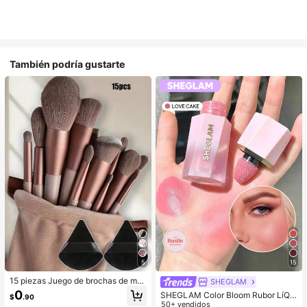
También podría gustarte
5
15
15 piezas Juego de brochas de ma
SHEGLAM
quillaje, incluye 2 esponjas de maq
0
SHEGLAM Color Bloom Rubor LíQui
$
.90
uillaje triangulares negras, suaves y
do Acabado Mate-Love Cake Color
50+ vendidos