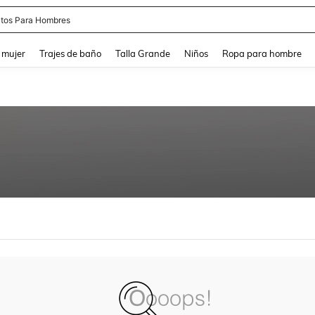
tos Para Hombres
and down arrow keys to navigate search Búsqueda reciente and Busca y Encuentr
 mujer
Trajes de baño
Talla Grande
Niños
Ropa para hombre