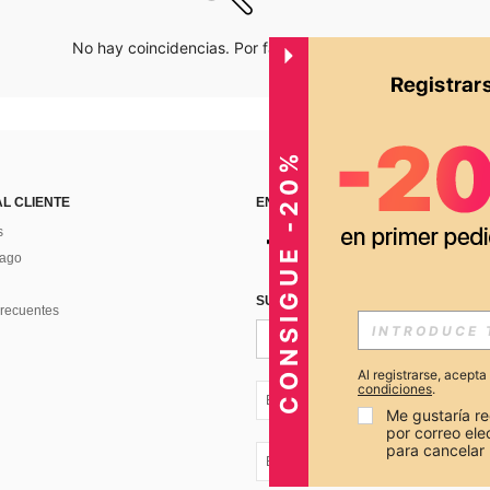
No hay coincidencias. Por favor inténtalo de nuevo.
CONSIGUE -20%
AL CLIENTE
ENCUÉNTRANOS EN
s
Pago
SUSCRÍBETE PARA RECIBIR OFERTA
recuentes
Al registrarse, acept
condiciones
.
EC + 593
Me gustaría re
por correo el
para cancelar 
EC + 593