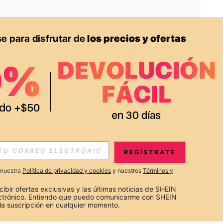
APP
S EXCLUSIVAS, PROMOCIONES Y NOTICIAS DE SHEIN
REGÍSTRATE
Suscribir
a nuestra
Política de privacidad y cookies
y nuestros
Términos y
Suscribirte
cibir ofertas exclusivas y las últimas noticias de SHEIN 
ectrónico. Entiendo que puedo comunicarme con SHEIN 
la suscripción en cualquier momento.
Suscribir