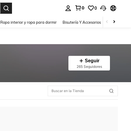
0
0
a. Press Enter to select.
Ropa interior y ropa para dormir
Bisutería Y Accesorios
Zapatos
H
Seguir
265 Seguidores