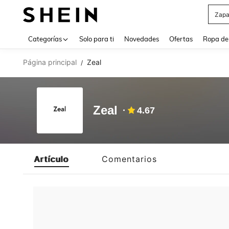
Zapa
Use up 
Categorías
Solo para ti
Novedades
Ofertas
Ropa de
Página principal
Zeal
/
Zeal
4.67
Artículo
Comentarios