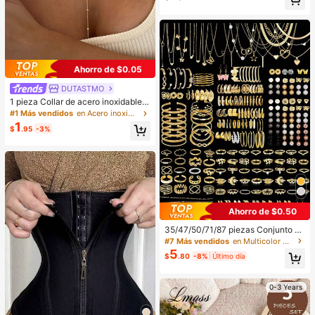
e de encaje, patchwork y espalda d
escubierta para fiesta
Ahorro de $0.05
DUTASTMO
1 pieza Collar de acero inoxidable d
e doble capa, collar largo con colga
#1 Más vendidos
en Acero inoxidable Collares De Mujer
nte, cadena en forma de Y con colg
1
$
.95
-3%
ante de cuenta redonda, uso diario
para mujeres, minimalista
Ahorro de $0.50
35/47/50/71/87 piezas Conjunto de
joyas de estilo bohemio, que incluy
#7 Más vendidos
en Multicolor Conjuntos de joyas para mujer
e aretes, collares, anillos, pulseras
5
$
.80
-8%
Último día
con patrones de corazón, retorcido,
mariposa, geométrico, onda, un con
junto de accesorios versátil para m
0-3 Years
ujeres, estilos aleatorios