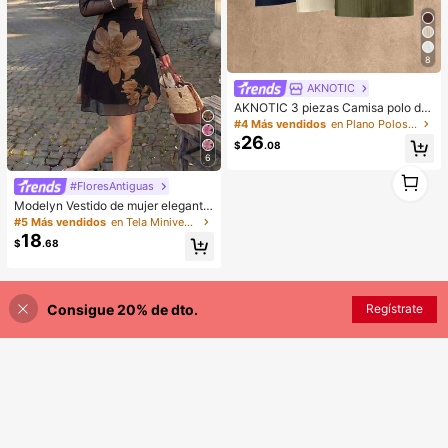
8
AKNOTIC
AKNOTIC 3 piezas Camisa polo de
manga corta minimalista de seda p
#4 Más vendidos
en Plano Polos para hombre
ara hombre, top casual de verano p
26
$
.08
ara vacaciones en verde oliva, beig
6
e, azul marino, regalos del Día del P
1
adre, fútbol
#FloresAntiguas
1
Modelyn Vestido de mujer elegante
y sexy de verano con cuello asimét
#5 Más vendidos
en Tela Minivestidos de tela
rico plisado y estampado de malla
18
$
.68
Consigue 20% de dto.
Regístrate