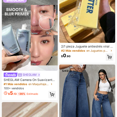
2/1 pieza Juguete antiestrés viral d
e mantequilla suave y lindo de gran
#2 Más vendidos
en Juguetes para apretar para adolescentes
tamaño, juguete de alivio del estré
0
$
.90
s, estimulación sensorial, pelota ant
iestrés, adecuado como regalo de P
ascua, cumpleaños, graduación, fa
vor de fiesta, suministros para desp
edida de soltera, estilo dumpling de
SHEGLAM
rebote lento, estético, regalo de Na
vidad
SHEGLAM Camera On Suavizante
& Difuminador Prebase Marca de B
#1 Más vendidos
en Maquillaje facial
elleza Cosmética Maquillaje para
100+ vendidos
Mujeres y Niñas
5
$
.13
-36%
Estimado