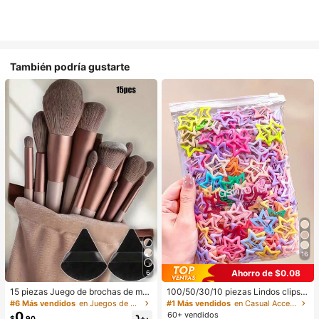
También podría gustarte
16
Ahorro de $0.08
6
15 piezas Juego de brochas de ma
100/50/30/10 piezas Lindos clips d
quillaje, incluye 2 esponjas de maq
e estrella de cinco puntas estilo Y2
#6 Más vendidos
en Juegos de brochas de maquillaje Juegos De Pince
#1 Más vendidos
en Casual Accesorios para el cabello de las mujere
uillaje triangulares negras, suaves y
K, clips de cabello coloridos, acces
0
60+ vendidos
$
.90