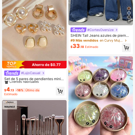
7
#CortesOversize
SHEIN Tall Jeans azules de pierna
ancha para mujer, casuales y versá
#9 Más vendidos
en Curvy Mujer Denim
tiles, con bolsillos y botones, para u
33
$
.18
Estimado
so diario, desplazamientos y salida
s de verano
Ahorro de $0.77
#LujoCasual
#1 Más vendidos
en Otoño Vintage Joyas
Clientes habituales
Set de 5 pares de pendientes minim
alistas para boda/fiesta/uso diario,
#1 Más vendidos
#1 Más vendidos
en Otoño Vintage Joyas
en Otoño Vintage Joyas
pendientes vintage de triángulo ret
4
Clientes habituales
Clientes habituales
$
.13
-16%
Último día
orcido, set personalizado de pendie
#1 Más vendidos
en Otoño Vintage Joyas
Estimado
ntes con acabado lujoso mate
Clientes habituales