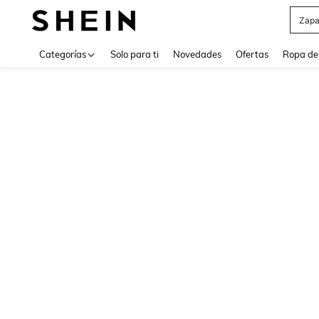
Zapa
Use up 
Categorías
Solo para ti
Novedades
Ofertas
Ropa de