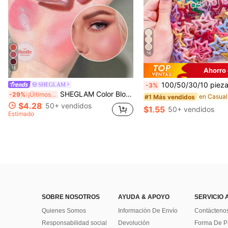
16
15
Ahorro
100/50/30/10 piezas Lindos clips de estrella de cinco puntas estilo Y2K, clips de cabello coloridos, accesorios básicos para el cabello - Ad
SHEGLAM
-3%
SHEGLAM Color Bloom Rubor LíQuido Acabado Mate-Love Cake Colorete Marca De Belleza CosméTica Maquillaje Para Mujeres Y NiñAs
-29%
¡Últimos 3 días
#1 Más vendidos
$4.28
50+ vendidos
$1.55
50+ vendidos
Estimado
SOBRE NOSOTROS
AYUDA & APOYO
SERVICIO 
Quienes Somos
Información De Envío
Contácteno
Responsabilidad social
Devolución
Forma De 