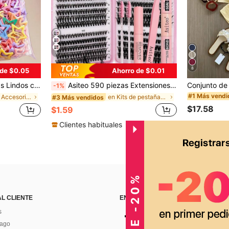
7
8
 de $0.05
Ahorro de $0.01
ecuados para niñas, uso diario en la escuela, fiestas, deportes, estética
Asiteo 590 piezas Extensiones de pestañas de mink falso estilo D-Curl, Set de pestañas individuales DIY de alta capacidad 30D+40D+50D+60D+80D+100D, incluye herramientas de maquillaje, pegamento, removedor, rizador de pestañas y cepillo, apto para uso doméstico
-1%
#1 Más vendi
en Casual Accesorios para el cabello de las mujere
en Kits de pestañas postizas y adhesivos
#3 Más vendidos
$17.58
$1.59
Clientes habituales
AL CLIENTE
ENCUÉNTRANOS EN
s
Pago