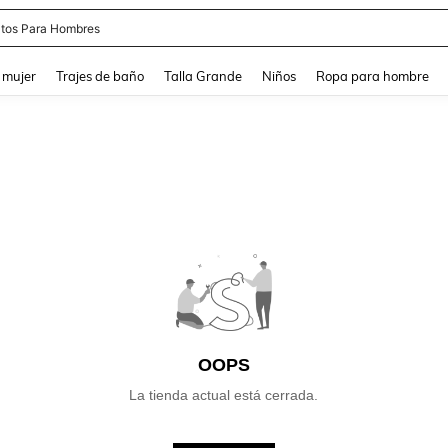
tos Para Hombres
and down arrow keys to navigate search Búsqueda reciente and Busca y Encuentr
 mujer
Trajes de baño
Talla Grande
Niños
Ropa para hombre
OOPS
La tienda actual está cerrada.