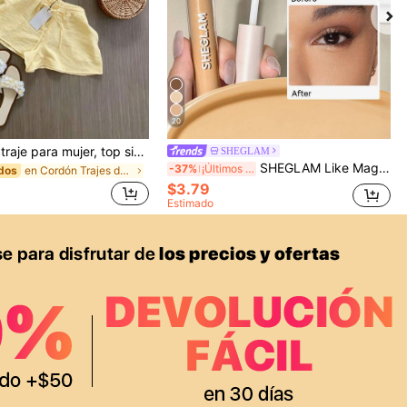
20
Conjunto de traje para mujer, top sin mangas con diseño elegante de lazo y pantalones cortos. Y conjunto elegante de ropa de oficina, camisola y pantalones cortos. Verano, de la oficina al fin de semana, conjuntos de dos piezas
SHEGLAM
SHEGLAM Like Magic Corrector De Alta Cobertura 12H-Sand Marca De Belleza CosméTica Maquillaje Para Mujeres Y NiñAs
-37%
¡Últimos 3 días
en Cordón Trajes de dos piezas para mujer
dos
$3.79
Estimado
APP