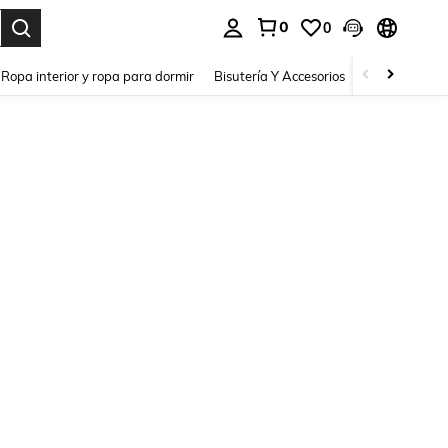
0
0
a. Press Enter to select.
Ropa interior y ropa para dormir
Bisutería Y Accesorios
Zapatos
H