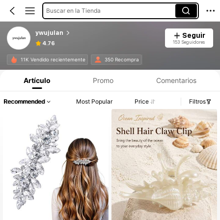
Buscar en la Tienda
ywujulan
Seguir
153 Seguidores
4.76
11K Vendido recientemente
350 Recompra
Artículo
Promo
Comentarios
Recommended
Most Popular
Price
Filtros