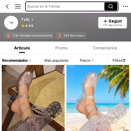
Buscar en la Tienda
TzXj
Seguir
119 Seguidores
4.93
3.3K Vendido recientemente
544 Recompra
Artículo
Promo
Comentarios
Recomendados
Más populares
Precio
Filtros