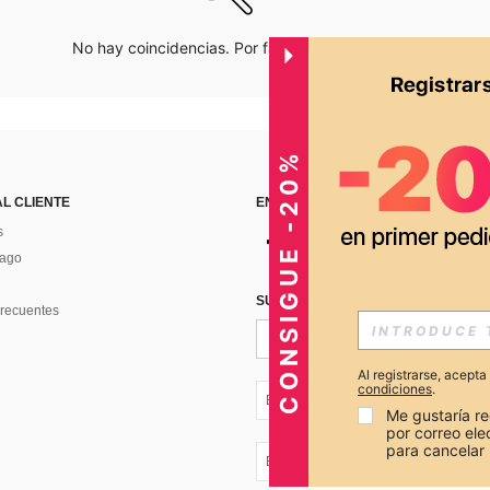
No hay coincidencias. Por favor inténtalo de nuevo.
CONSIGUE -20%
AL CLIENTE
ENCUÉNTRANOS EN
s
Pago
SUSCRÍBETE PARA RECIBIR OFERTA
recuentes
Al registrarse, acept
condiciones
.
EC + 593
Me gustaría re
por correo el
para cancelar 
EC + 593