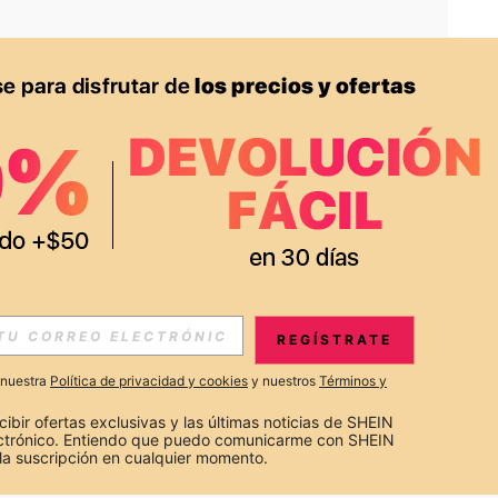
APP
S EXCLUSIVAS, PROMOCIONES Y NOTICIAS DE SHEIN
REGÍSTRATE
Suscribir
a nuestra
Política de privacidad y cookies
y nuestros
Términos y
Suscribirte
cibir ofertas exclusivas y las últimas noticias de SHEIN 
ectrónico. Entiendo que puedo comunicarme con SHEIN 
la suscripción en cualquier momento.
Suscribir