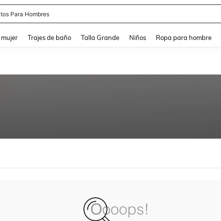
tos Para Hombres
and down arrow keys to navigate search Búsqueda reciente and Busca y Encuentr
 mujer
Trajes de baño
Talla Grande
Niños
Ropa para hombre