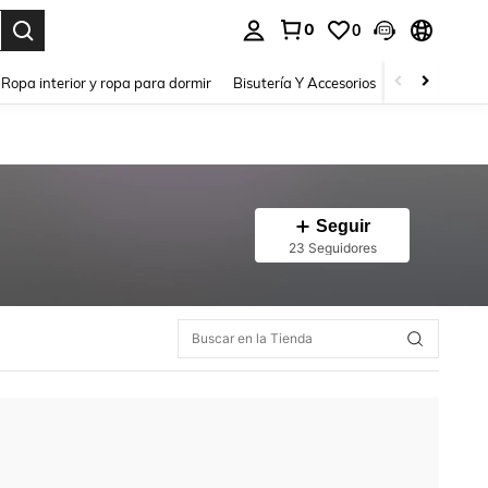
0
0
a. Press Enter to select.
Ropa interior y ropa para dormir
Bisutería Y Accesorios
Zapatos
H
Seguir
23 Seguidores