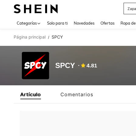
Zapa
Use up 
Categorías
Solo para ti
Novedades
Ofertas
Ropa de
Página principal
SPCY
/
SPCY
4.81
Artículo
Comentarios