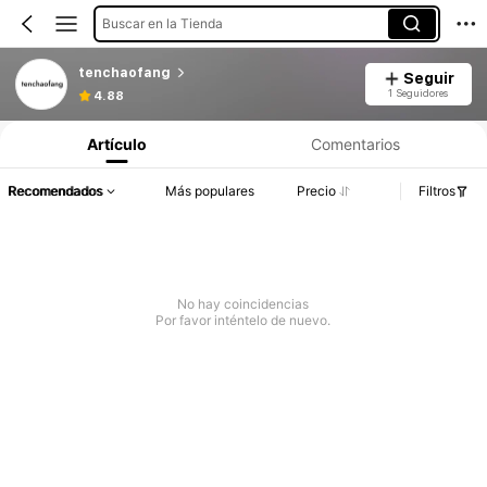
Buscar en la Tienda
tenchaofang
Seguir
1 Seguidores
4.88
Artículo
Comentarios
Recomendados
Más populares
Precio
Filtros
No hay coincidencias
Por favor inténtelo de nuevo.