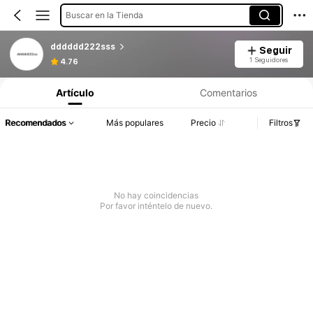
Buscar en la Tienda
dddddd222sss
Seguir
1 Seguidores
4.76
Artículo
Comentarios
Recomendados
Más populares
Precio
Filtros
No hay coincidencias
Por favor inténtelo de nuevo.