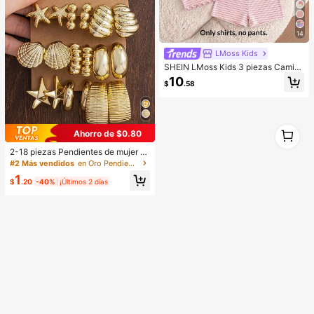
14
LMoss Kids
SHEIN LMoss Kids 3 piezas Camise
tas de punto casual de cuello redon
10
$
.58
do para niña bebé, adorables con e
stampado floral y de rayas
1
Ahorro de $0.80
1
2-18 piezas Pendientes de mujer c
on elementos de estrella de mar y c
#2 Más vendidos
en Oro Pendientes colgantes de mujer
oncha, elegantes y de moda, aptos
1
para uso diario durante todo el año
$
.20
-40%
¡Últimos 2 días