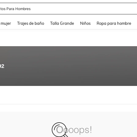
tos Para Hombres
and down arrow keys to navigate search Búsqueda reciente and Busca y Encuentr
 mujer
Trajes de baño
Talla Grande
Niños
Ropa para hombre
92