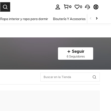
0
0
a. Press Enter to select.
Ropa interior y ropa para dormir
Bisutería Y Accesorios
Zapatos
H
Seguir
6 Seguidores