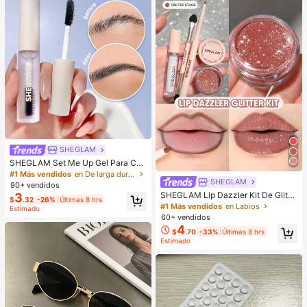
SHEGLAM
SHEGLAM Set Me Up Gel Para Cej
as Marca De Belleza CosméTica M
#1 Más vendidos
en De larga duración Cejas
SHEGLAM
aquillaje Para Mujeres Y NiñAs
90+ vendidos
SHEGLAM Lip Dazzler Kit De Glitte
3
$
.32
-26%
Últimas 8 hrs
r Labial-Center Stage Lip Combo M
#1 Más vendidos
en Labios
Estimado
arca De Belleza CosméTica Maquill
60+ vendidos
aje Para Mujeres Y NiñAs
4
$
.70
-33%
Últimas 8 hrs
Estimado