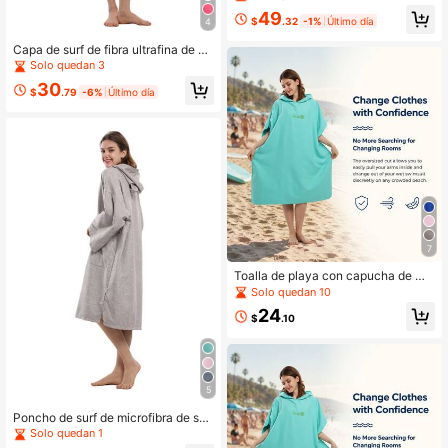
a, talla adulta, bata de cambio para
49
playa, surf y natación
$
.32
-1%
Último día
4
Capa de surf de fibra ultrafina de se
cado rápido, toalla de playa con ca
Solo quedan 3
pucha y cremallera, bata de baño d
30
e playa, capa cálida, capa de playa
$
.79
-6%
Último día
para adultos
7
Toalla de playa con capucha de mi
crofibra de secado rápido - Poncho
Solo quedan 10
súper absorbente y ligero para surf
24
y natación, ideal para actividades a
$
.10
l aire libre, disponible en múltiples c
olores
5
Poncho de surf de microfibra de sec
ado rápido, toalla de playa con cap
Solo quedan 1
ucha y cremallera, bata de baño, ca