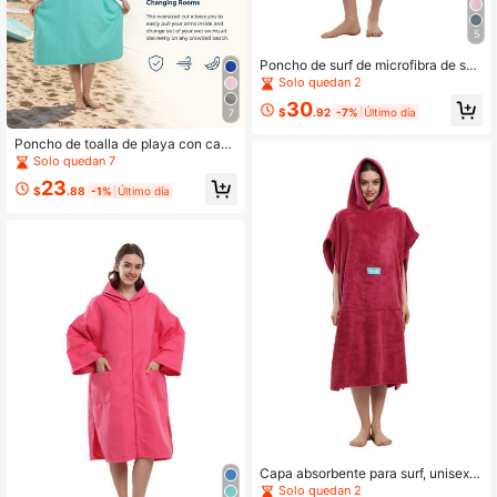
5
Poncho de surf de microfibra de sec
ado rápido, toalla de playa con cap
Solo quedan 2
ucha y cremallera, bata de baño, ca
30
pa cálida, poncho de playa para ad
$
.92
-7%
Último día
7
ultos
Poncho de toalla de playa con capu
cha de microfibra de secado rápido
Solo quedan 7
- Súper absorbente, bata ligera par
23
a cambiarse para surf & natación, id
$
.88
-1%
Último día
eal para actividades al aire libre, dis
ponible en múltiples colores
Capa absorbente para surf, unisex, t
oalla de secado rápido con capuch
Solo quedan 2