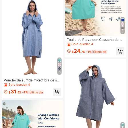
7
Toalla de Playa con Capucha de Mi
crofibra de Secado Rápido - Ponch
Solo quedan 4
o Súper Absorbente, Bata Ligera pa
24
ra Cambiarse para Surf & Natación,
$
.76
-1%
Último día
Ideal para Actividades al Aire Libre,
Disponible en Múltiples Colores
5
Poncho de surf de microfibra de sec
ado rápido, toalla de playa con cap
Solo quedan 4
ucha y cremallera, bata de baño, ca
31
pa cálida, poncho de playa para ad
$
.52
-7%
Último día
ultos