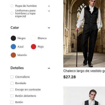
Ropa de hombre
Uniformes para
hombres y ropa
especial
Color
Negro
Blanco
Azul
Rojo
Marrón
Detalles
$27.28
Cremallera
Bordado
Encaje en contraste
Botón delantero
Botón