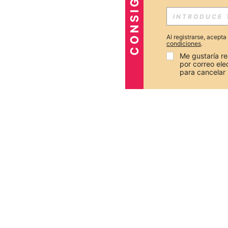
Al registrarse, acept
condiciones
.
Me gustaría re
por correo el
para cancelar 