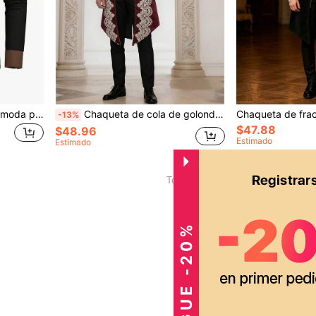
Nueva camisa bordada de moda para hombres, estilo occidental americano con patrón de bordado floral, camisa de ajuste holgado de manga larga
Chaqueta de cola de golondrina gótica victoriana de estilo medieval steampunk de manga larga para hombre, otoño
-13%
$47.88
$48.96
Estimado
Estimado
1
Total de 1 páginas
CONSIGUE -20%