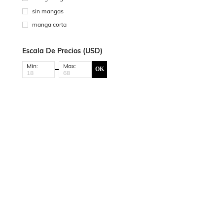
sin mangas
manga corta
Escala De Precios (USD)
Min:
Max:
OK