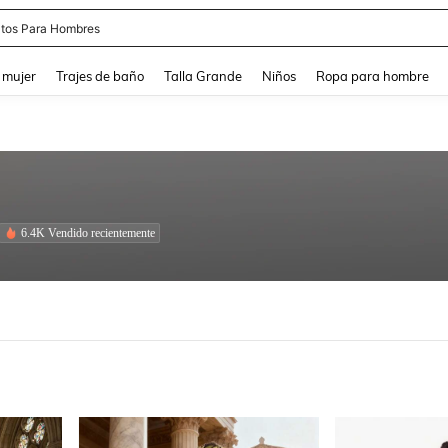
apatos Blancos
and down arrow keys to navigate search Búsqueda reciente and Busca y Encuentr
 mujer
Trajes de baño
Talla Grande
Niños
Ropa para hombre
6.4K Vendido recientemente