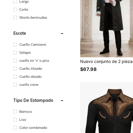
Largo
Corto
Shorts bermudas
Escote
Cuello Camisero
Solapa
cuello en 'v' o pico
Cuello Alzado
$67.98
Cuello alzado
cuello cisne
Tipo De Estampado
Barroco
Liso
Color combinado