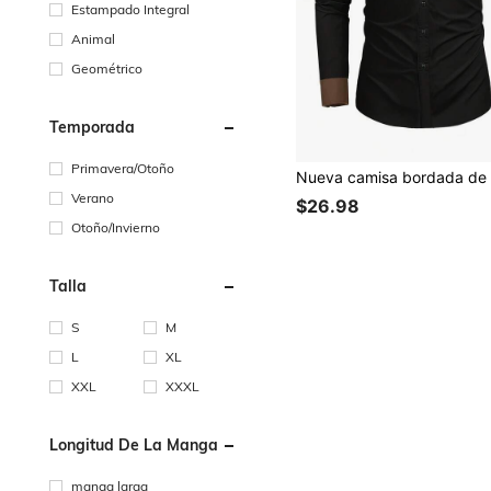
Estampado Integral
Animal
Geométrico
Temporada
Primavera/Otoño
Verano
$26.98
Otoño/Invierno
Talla
S
M
L
XL
XXL
XXXL
Longitud De La Manga
manga larga