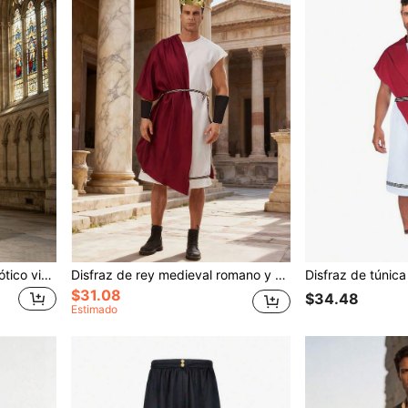
Chaleco largo de vestido gótico vintage medieval para hombres
Disfraz de rey medieval romano y griego para hombres
$31.08
$34.48
Estimado