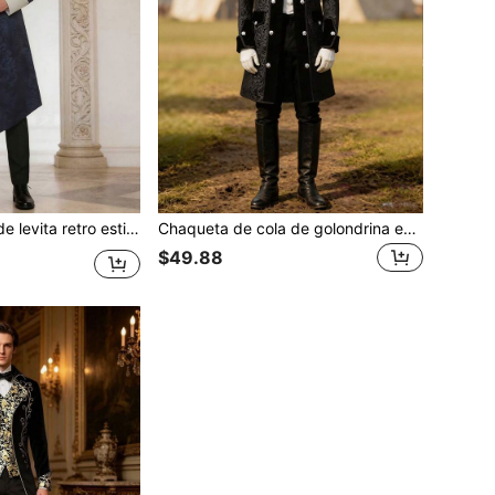
ampunk para hombres, uniforme de la era victoriana gótica
Chaqueta de cola de golondrina estilo steampunk medieval para hombre, abrigo victoriano gótico de jacquard
$49.88