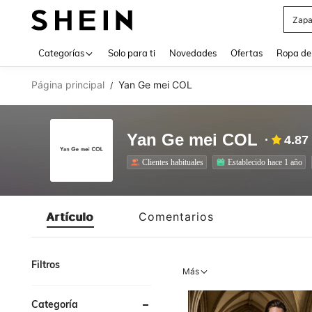
Z
Use up 
Categorías
Solo para ti
Novedades
Ofertas
Ropa de
Página principal
Yan Ge mei COL
/
Yan Ge mei COL
4.87
Clientes habituales
Establecido hace 1 año
Artículo
Comentarios
Filtros
Más
Categoría