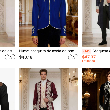
Nuevo conjunto de 2 piezas de estilo steampunk para hombre, con cuello mao y unicolor vintage
Nueva chaqueta de moda de hombre para Halloween, blazer deportivo con bordado real dorado
Chaqueta de levita retro estilo ste
-14%
$47.37
$40.18
Estimado