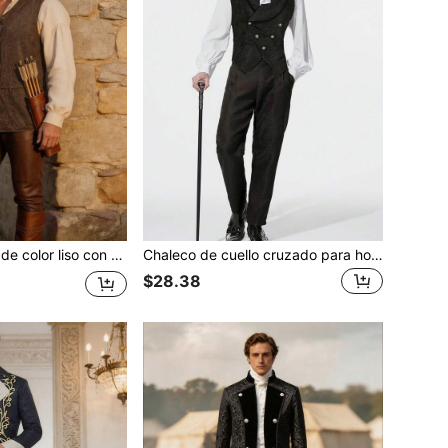
Chaleco holgado de color liso con cordones estilo vintage para hombre
Chaleco de cuello cruzado para hombre, unicolor, solapa, ajuste ceñido, chaleco con botones para fiesta, cóctel, actuación
$28.38