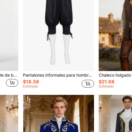
Chaleco de vestir con detalle de botones y jacquard para hombres
Pantalones informales para hombre de secado rápido con diseño de barco pirata medieval
$18.58
$21.98
Estimado
Estimado