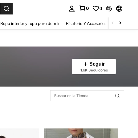
0
0
a. Press Enter to select.
Ropa interior y ropa para dormir
Bisutería Y Accesorios
Zapatos
H
Seguir
1.6K Seguidores