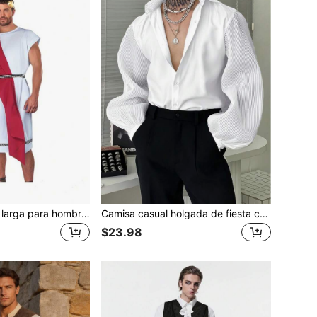
Disfraz de túnica larga para hombre de Halloween, faraón egipcio, príncipe romano y griego antiguo
Camisa casual holgada de fiesta con mangas plisadas para hombre, estilo medieval
$23.98