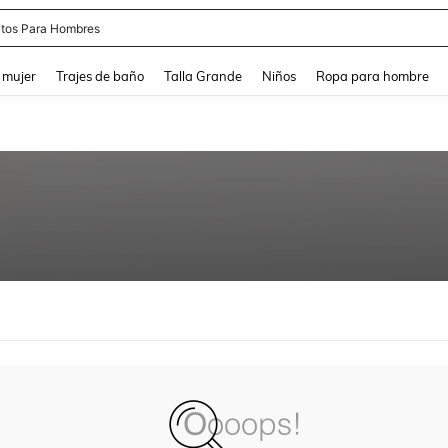
tos Para Hombres
and down arrow keys to navigate search Búsqueda reciente and Busca y Encuentr
 mujer
Trajes de baño
Talla Grande
Niños
Ropa para hombre