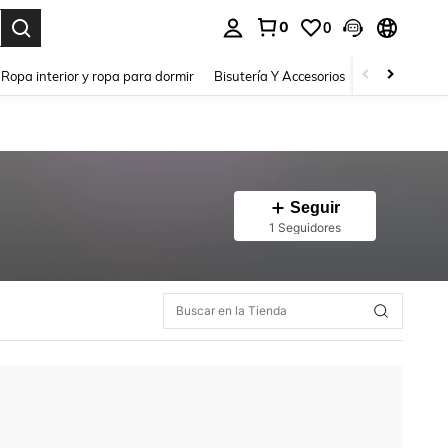
0
0
a. Press Enter to select.
Ropa interior y ropa para dormir
Bisutería Y Accesorios
Zapatos
H
Seguir
1 Seguidores