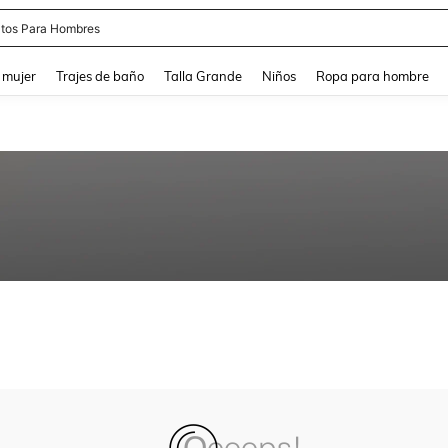
tos Para Hombres
and down arrow keys to navigate search Búsqueda reciente and Busca y Encuentr
 mujer
Trajes de baño
Talla Grande
Niños
Ropa para hombre