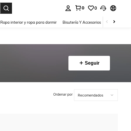
0
0
a. Press Enter to select.
Ropa interior y ropa para dormir
Bisutería Y Accesorios
Zapatos
H
Seguir
Ordenar por