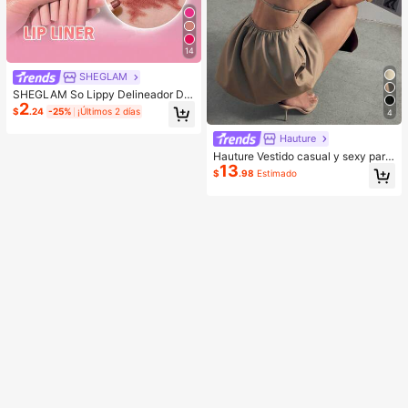
14
SHEGLAM
SHEGLAM So Lippy Delineador De
2
Labios-Misty Rose Lip Combo Mar
$
.24
-25%
¡Últimos 2 días
4
ca De Belleza CosméTica Maquillaj
e Para Mujeres Y NiñAs
Hauture
Hauture Vestido casual y sexy para
13
oficina con cuello cuadrado, delant
$
.98
Estimado
al frontal y bolsillos, con espalda ab
ierta con tirantes