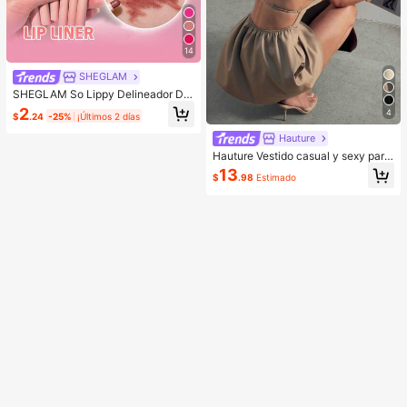
14
SHEGLAM
SHEGLAM So Lippy Delineador De
Labios-Misty Rose Lip Combo Mar
2
4
$
.24
-25%
¡Últimos 2 días
ca De Belleza CosméTica Maquillaj
e Para Mujeres Y NiñAs
Hauture
Hauture Vestido casual y sexy para
oficina con cuello cuadrado, delant
13
$
.98
Estimado
al frontal y bolsillos, con espalda ab
ierta con tirantes