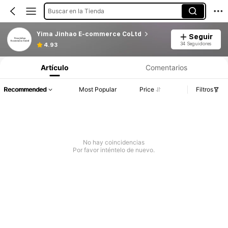
Buscar en la Tienda
Yima Jinhao E-commerce CoLtd
Seguir
34 Seguidores
4.93
Artículo
Comentarios
Recommended
Most Popular
Price
Filtros
No hay coincidencias
Por favor inténtelo de nuevo.