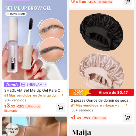
1
s Y NiñAs
$
.80
-40%
Último día
SHEGLAM
SHEGLAM Set Me Up Gel Para Cej
Ahorro de $0.47
as Marca De Belleza CosméTica M
#1 Más vendidos
en De larga duración Cejas
aquillaje Para Mujeres Y NiñAs
2 piezas Gorros de dormir de seda y
90+ vendidos
satén de lujo, unicolor, gorros elásti
3
#1 Más vendidos
en Hogar y vida
$
.32
-26%
Último día
cos de protección del cabello, liger
50+ vendidos
Estimado
os y cómodos para usar toda la noc
1
he, cuidado del cabello, ducha, ajus
$
.43
-25%
Último día
te suave al cuero cabelludo, para el
la