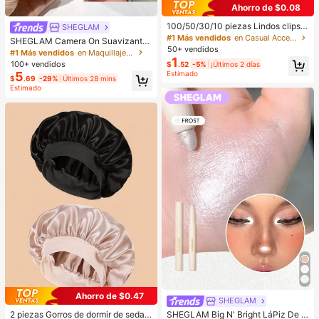
Ahorro de $0.08
100/50/30/10 piezas Lindos clips d
SHEGLAM
e estrella de cinco puntas estilo Y2
#1 Más vendidos
en Casual Accesorios para el cabello de las mujere
SHEGLAM Camera On Suavizante
K, clips de cabello coloridos, acces
50+ vendidos
& Difuminador Prebase Marca de B
#1 Más vendidos
en Maquillaje facial
orios básicos para el cabello - Adec
1
elleza Cosmética Maquillaje para
100+ vendidos
$
.52
-5%
¡Últimos 2 días
uados para niñas, uso diario en la e
Mujeres y Niñas
Estimado
5
scuela, fiestas, deportes, estética
$
.69
-29%
Últimos 28 mins
Estimado
Ahorro de $0.47
SHEGLAM
2 piezas Gorros de dormir de seda y
SHEGLAM Big N' Bright LáPiz De O