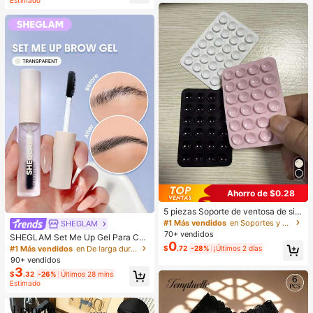
Estimado
Ahorro de $0.28
5 piezas Soporte de ventosa de sili
cona para teléfono, Soporte de ven
#1 Más vendidos
en Soportes y accesorios
SHEGLAM
tosa para teléfono, Soporte adhesiv
70+ vendidos
SHEGLAM Set Me Up Gel Para Cej
o para teléfono, Soporte adhesivo p
0
as Marca De Belleza CosméTica M
#1 Más vendidos
en De larga duración Cejas
$
.72
-28%
¡Últimos 2 días
ara teléfono (Antes de usar, limpie c
aquillaje Para Mujeres Y NiñAs
90+ vendidos
uidadosamente la superficie para a
segurarse de que esté limpia y plan
3
$
.32
-26%
Últimos 28 mins
a. Espere 30 minutos después de p
Estimado
egar para usar), Imprescindible