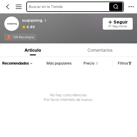
Buscar en la Tienda
xuqiqixing
Seguir
57 Seguidores
4.89
139 Recompra
Artículo
Comentarios
Recomendados
Más populares
Precio
Filtros
No hay coincidencias
Por favor inténtelo de nuevo.