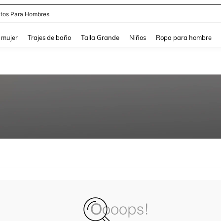
tos Para Hombres
and down arrow keys to navigate search Búsqueda reciente and Busca y Encuentr
 mujer
Trajes de baño
Talla Grande
Niños
Ropa para hombre