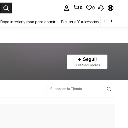
0
0
a. Press Enter to select.
Ropa interior y ropa para dormir
Bisutería Y Accesorios
Zapatos
H
Seguir
600 Seguidores