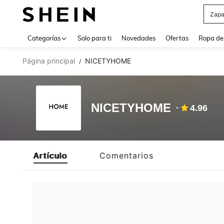
Zapa
Use up 
Categorías
Solo para ti
Novedades
Ofertas
Ropa de
Página principal
NICETYHOME
/
NICETYHOME
4.96
Artículo
Comentarios