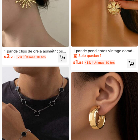
1 par de pendientes vintage dorado
1 par de clips de oreja asimétricos c
s con flor Cordelia, adecuados para
2
on textura de girasol dorada, estilo
Solo quedan 1
$
.23
-7%
Últimas 10 hrs
el uso diario de las mujeres
europeo y americano, diseño de nic
1
$
.84
-8%
Últimas 10 hrs
ho, joyería para mujer, pendientes si
n perforación