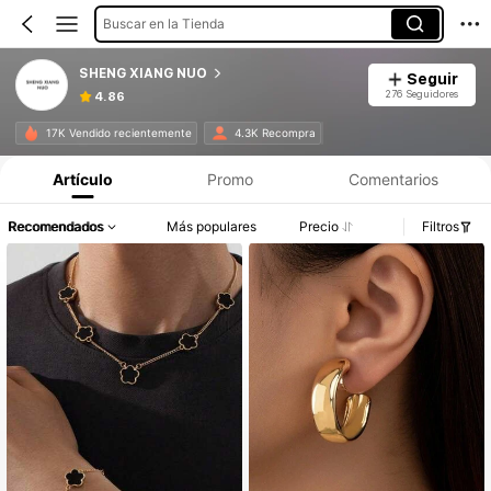
Buscar en la Tienda
SHENG XIANG NUO
Seguir
276 Seguidores
4.86
17K Vendido recientemente
4.3K Recompra
Artículo
Promo
Comentarios
Recomendados
Más populares
Precio
Filtros