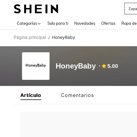
Zapa
Use up 
Categorías
Solo para ti
Novedades
Ofertas
Ropa de
Página principal
HoneyBaby
/
HoneyBaby
5.00
Artículo
Comentarios