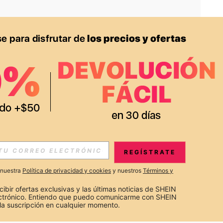
APP
S EXCLUSIVAS, PROMOCIONES Y NOTICIAS DE SHEIN
REGÍSTRATE
Suscribir
a nuestra
Política de privacidad y cookies
y nuestros
Términos y
Suscribirte
cibir ofertas exclusivas y las últimas noticias de SHEIN 
ectrónico. Entiendo que puedo comunicarme con SHEIN 
la suscripción en cualquier momento.
Suscribir