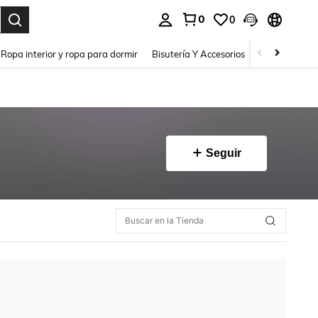
0
0
a. Press Enter to select.
Ropa interior y ropa para dormir
Bisutería Y Accesorios
Zapatos
H
Seguir