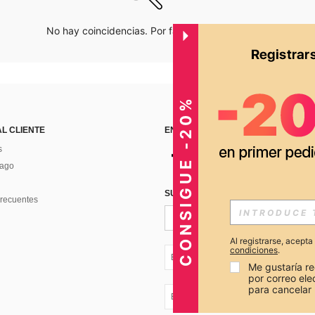
No hay coincidencias. Por favor inténtalo de nuevo.
CONSIGUE -20%
AL CLIENTE
ENCUÉNTRANOS EN
s
Pago
SUSCRÍBETE PARA RECIBIR OFERTA
recuentes
Al registrarse, acept
condiciones
.
EC + 593
Me gustaría re
por correo el
para cancelar 
EC + 593