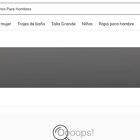
tos Para Hombres
and down arrow keys to navigate search Búsqueda reciente and Busca y Encuentr
 mujer
Trajes de baño
Talla Grande
Niños
Ropa para hombre