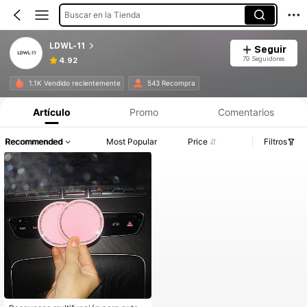
Buscar en la Tienda
LDWL-11
Seguir
79 Seguidores
4.92
1.1K Vendido recientemente
543 Recompra
Artículo
Promo
Comentarios
Recommended
Most Popular
Price
Filtros