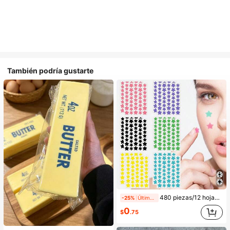
También podría gustarte
480 piezas/12 hojas, 240 piezas/6 hojas, 40 piezas/1 hoja, Pegatinas de estrellas para la cara, Pegatinas decorativas de Halloween, Pegatinas decorativas de Navidad, Pegatinas de pentagrama, Pegatinas decorativas de colores, Para decoración de fotos de fiestas y vacaciones, Pegatinas decorativas para la cara, Pegatinas decorativas para fiestas, Para decoración de habitaciones, Tocador, Dormitorio, Viajes, Artículos esenciales de viaje, Accesorios decorativos, Económicos y prácticos, Rellenos de calcetines, Herramientas de maquillaje, Productos asequibles, Regalos, Obsequios, Regalos para mujeres, Regalos de Navidad, Estético
-25%
Últimas 10 hrs
0
$
.75