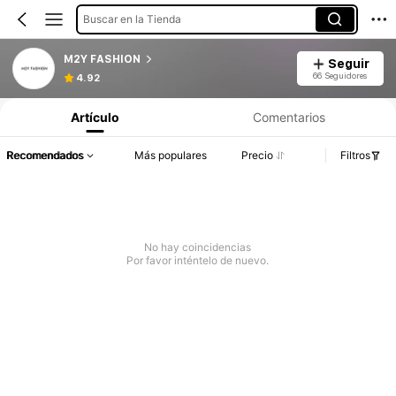
Buscar en la Tienda
M2Y FASHION
Seguir
66 Seguidores
4.92
Artículo
Comentarios
Recomendados
Más populares
Precio
Filtros
No hay coincidencias
Por favor inténtelo de nuevo.