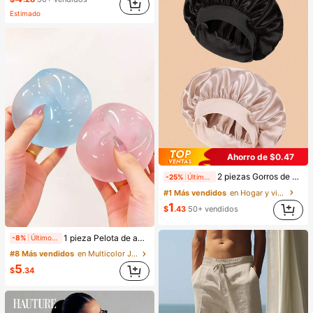
Estimado
Ahorro de $0.47
2 piezas Gorros de dormir de seda y satén de lujo, unicolor, gorros elásticos de protección del cabello, ligeros y cómodos para usar toda la noche, cuidado del cabello, ducha, ajuste suave al cuero cabelludo, para ella
-25%
Últimas 10 hrs
#1 Más vendidos
en Hogar y vida
1
$
.43
50+ vendidos
1 pieza Pelota de apretar hecha a mano con aceite de coco, maleable y de rebote lento, juguete para aliviar la ansiedad, juguete para la punta de los dedos, alivio de la presión de la mano, juguete de Pascua, juguete para apretar, juguete para aliviar el estrés, ansiedad y relajación, regalo para fiestas, relleno de bolsa de regalo, premio, cumpleaños, juguete suave y esponjoso
-8%
Últimos 1 días
#8 Más vendidos
en Multicolor Juguetes para aliviar el estrés
5
$
.34