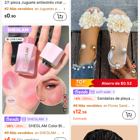
2/1 pieza Juguete antiestrés viral de mantequilla suave y lindo de gran tamaño, juguete de alivio del estrés, estimulación sensorial, pelota antiestrés, adecuado como regalo de Pascua, cumpleaños, graduación, favor de fiesta, suministros para despedida de soltera, estilo dumpling de rebote lento, estético, regalo de Navidad
#2 Más vendidos
en Juguetes para apretar para adolescentes
0
$
.90
11
Ahorro de $0.52
soft walk
Sandalias de playa con estampado floral para mujer, ligeras y de moda, estilo dulce de hada, versátiles para vacaciones de verano, antideslizantes con suela blanda
-4%
Últimos 1 días
#6 Más vendidos
en Flores Sandalias De Mujer
15
12
$
.58
Estimado
SHEGLAM
SHEGLAM Color Bloom Rubor LíQuido Acabado Mate-Love Cake Colorete Marca De Belleza CosméTica Maquillaje Para Mujeres Y NiñAs
-29%
Últimas 10 hrs
#9 Más vendidos
en SHEGLAM Maquillaje
4
$
.28
50+ vendidos