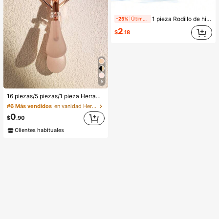
1 pieza Rodillo de hielo, usado para aliviar la hinchazón facial y de los ojos, masajeador facial, mejora la calidad de la piel, ilumina el cutis, molde para rodillo de hielo, belleza, cuidado de la piel, spa, autocuidado, herramientas de cuidado de la piel, cuidado facial, suministros para terapeutas de belleza, masaje, herramienta de masaje facial, rodillo facial, rodillo de hielo
-25%
Últimas 10 hrs
2
$
.18
5
16 piezas/5 piezas/1 pieza Herramientas para pestañas, rizador de pestañas oro rosa, mango transparente rosa con textura de gelatina, rizador de pestañas manual portátil de alta calidad, riza las pestañas, viaje, asequible, regalo para mujeres, artículos esenciales para vacaciones, regalo de vacaciones
#6 Más vendidos
en vanidad Herramientas para cejas y pestañas
0
$
.90
Clientes habituales