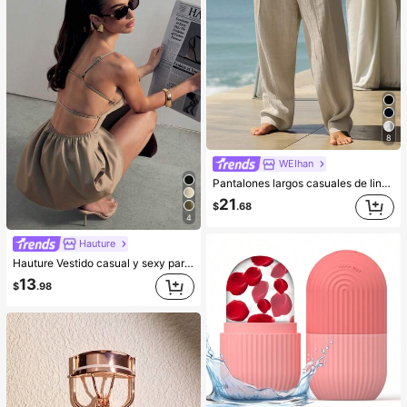
8
WEIhan
Pantalones largos casuales de lino para hombre, primavera/verano, delgados y transpirables, estilo hip-hop, lounge y deportivos, de pierna recta, color liso, estilo hawaiano para playa y vacaciones, Vacationcore
21
$
.68
4
Hauture
Hauture Vestido casual y sexy para oficina con cuello cuadrado, delantal frontal y bolsillos, con espalda abierta con tirantes
13
$
.98