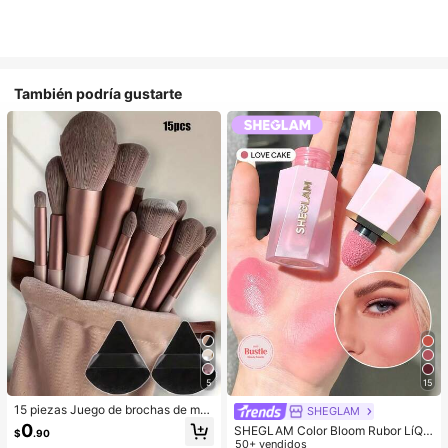
También podría gustarte
5
15
15 piezas Juego de brochas de ma
SHEGLAM
quillaje, incluye 2 esponjas de maq
0
SHEGLAM Color Bloom Rubor LíQui
$
.90
uillaje triangulares negras, suaves y
do Acabado Mate-Love Cake Color
50+ vendidos