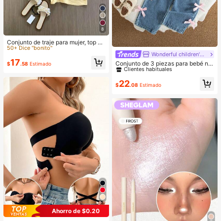
8
#1 Más vendidos
en Escotado por detrás Trajes de dos piezas para m
50+ Dice "bonito"
Conjunto de traje para mujer, top si
n mangas con diseño elegante de l
#1 Más vendidos
#1 Más vendidos
en Escotado por detrás Trajes de dos piezas para m
en Escotado por detrás Trajes de dos piezas para m
Wonderful children's clothing
#10 Más vendidos
en Rosa Conjuntos para niñas
azo y pantalones cortos. Y conjunt
50+ Dice "bonito"
50+ Dice "bonito"
17
Clientes habituales
o elegante de ropa de oficina, cami
Conjunto de 3 piezas para bebé niñ
$
.58
Estimado
#1 Más vendidos
en Escotado por detrás Trajes de dos piezas para m
sola y pantalones cortos. Verano, d
a: sudadera con capucha estampad
#10 Más vendidos
#10 Más vendidos
en Rosa Conjuntos para niñas
en Rosa Conjuntos para niñas
50+ Dice "bonito"
e la oficina al fin de semana, conjun
a con lazo en estilo casual america
Clientes habituales
Clientes habituales
22
tos de dos piezas
no, camiseta de unicolor y pantalon
$
.08
Estimado
#10 Más vendidos
en Rosa Conjuntos para niñas
es vaqueros rectos con lazo, para o
Clientes habituales
toño/invierno
Ahorro de $0.20