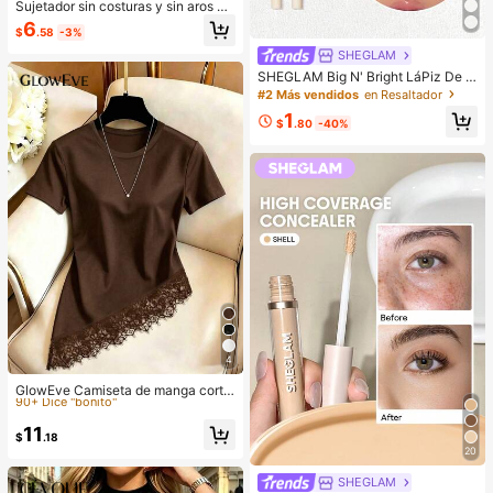
Sujetador sin costuras y sin aros pa
ra mujer, sexy con laterales antidesl
6
$
.58
-3%
izantes, almohadillas extraíbles y e
spalda cruzada, sin tirantes, comod
SHEGLAM
idad todo el día
SHEGLAM Big N' Bright LáPiz De O
jos-Frost Brillos Marca De Belleza
#2 Más vendidos
en Resaltador
CosméTica Maquillaje Para Mujere
1
s Y NiñAs
$
.80
-40%
4
#4 Más vendidos
en nuevo Camisetas De Mujer
90+ Dice "bonito"
GlowEve Camiseta de manga corta
de cuello redondo de unicolor casu
#4 Más vendidos
#4 Más vendidos
en nuevo Camisetas De Mujer
en nuevo Camisetas De Mujer
al versátil para uso diario para muje
90+ Dice "bonito"
90+ Dice "bonito"
11
r
$
.18
#4 Más vendidos
en nuevo Camisetas De Mujer
20
90+ Dice "bonito"
SHEGLAM