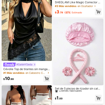
SHEGLAM Like Magic Corrector D
e Alta Cobertura 12H-Shell Marca
#3 Más vendidos
en Ocultador
De Belleza CosméTica Maquillaje P
3
ara Mujeres Y NiñAs
$
.79
-37%
Estimado
#SaténYSeda
Cévolie Top de tirantes sin mangas
con cuello drapeado tipo cowl, ajus
#1 Más vendidos
en Cabestro Camisetas sin mangas y camisetas sin m
te ceñido, sexy, con fruncidos, ribet
10
e de encaje, patchwork y espalda d
$
.98
escubierta para fiesta
#1 Más vendidos
en Mujer Trenzadoras y rodillos
Clientes habituales
Set de 5 piezas de rizador sin calor,
incluye: varita rizadora sin calor, go
#1 Más vendidos
#1 Más vendidos
en Mujer Trenzadoras y rodillos
en Mujer Trenzadoras y rodillos
rro de satén para dormir, diadema si
Clientes habituales
Clientes habituales
1
n calor, coleteros, gorro suave para
$
.00
#1 Más vendidos
en Mujer Trenzadoras y rodillos
dormir, herramienta de peinado flexi
Clientes habituales
ble, adecuado para mujeres con ca