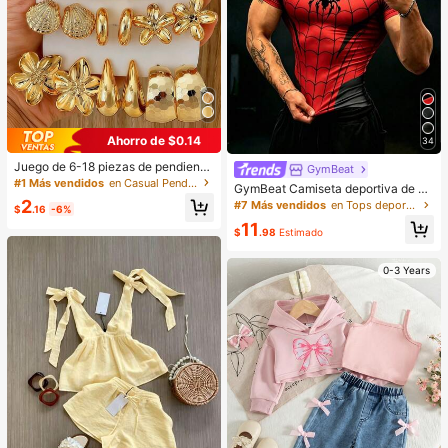
Ahorro de $0.14
34
Juego de 6-18 piezas de pendiente
GymBeat
s dorados para mujer, moda para fie
#1 Más vendidos
en Casual Pendientes De Mujer
GymBeat Camiseta deportiva de m
stas, viajes y vacaciones, regalo de
anga corta con cuello redondo y es
2
#7 Más vendidos
en Tops deportivos para hombre
compromiso, adecuado para divers
$
.16
-6%
tampado de patrón de telaraña en c
as ocasiones, (hecho de material c
11
ontraste de color para hombres, gim
$
.98
Estimado
ompuesto CCB de baja alergia y no
nasio
desvanecimiento), regalo para ella
0-3 Years