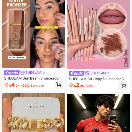
13
14
SHEGLAM
SHEGLAM
SHEGLAM Sun Beam Bronceador L
SHEGLAM So Lippy Delineador De
íQuido Mate-Golden Sun Marca De
Labios-But First,Coffee Lip Combo
4
2
$
.04
-33%
Estimado
$
.25
-25%
Belleza CosméTica Maquillaje Para
Marca De Belleza CosméTica Maq
Mujeres Y NiñAs
uillaje Para Mujeres Y NiñAs