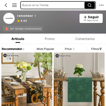
Buscar en la Tienda
remember
Seguir
45 Seguidores
4.93
541 Vendido recientemente
Artículo
Promo
Comentarios
Recommended
Most Popular
Price
Filtros