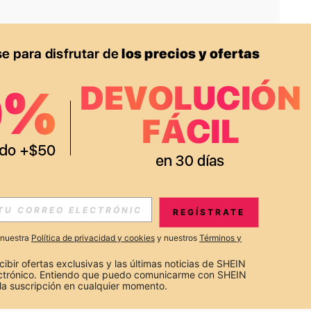
APP
S EXCLUSIVAS, PROMOCIONES Y NOTICIAS DE SHEIN
REGÍSTRATE
Suscribir
a nuestra
Política de privacidad y cookies
y nuestros
Términos y
Suscribirte
cibir ofertas exclusivas y las últimas noticias de SHEIN 
ectrónico. Entiendo que puedo comunicarme con SHEIN 
la suscripción en cualquier momento.
Suscribir