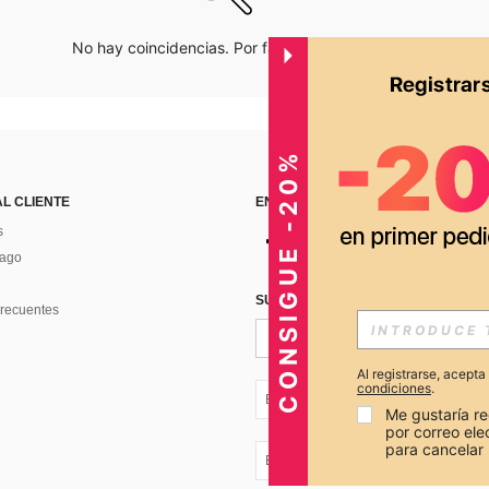
No hay coincidencias. Por favor inténtalo de nuevo.
CONSIGUE -20%
AL CLIENTE
ENCUÉNTRANOS EN
s
Pago
SUSCRÍBETE PARA RECIBIR OFERTA
recuentes
Al registrarse, acept
condiciones
.
EC + 593
Me gustaría re
por correo el
para cancelar 
EC + 593