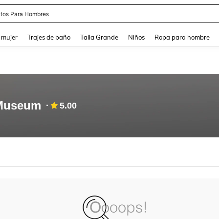
tos Para Hombres
and down arrow keys to navigate search Búsqueda reciente and Busca y Encuentr
 mujer
Trajes de baño
Talla Grande
Niños
Ropa para hombre
 Museum
5.00