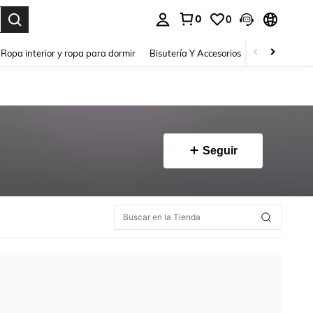
0
0
a. Press Enter to select.
Ropa interior y ropa para dormir
Bisutería Y Accesorios
Zapatos
H
Seguir