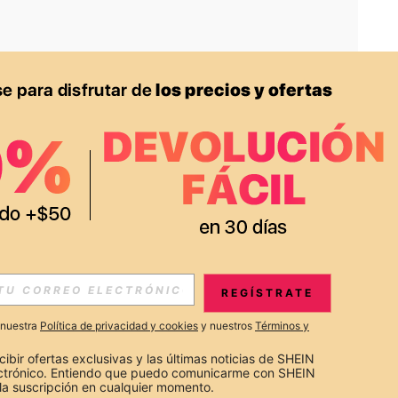
APP
S EXCLUSIVAS, PROMOCIONES Y NOTICIAS DE SHEIN
REGÍSTRATE
Suscribir
a nuestra
Política de privacidad y cookies
y nuestros
Términos y
Suscribirte
cibir ofertas exclusivas y las últimas noticias de SHEIN 
ectrónico. Entiendo que puedo comunicarme con SHEIN 
la suscripción en cualquier momento.
Suscribir