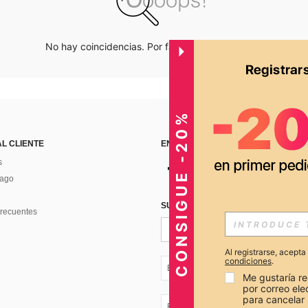
No hay coincidencias. Por favor inténtalo de nuevo.
CONSIGUE -20%
AL CLIENTE
ENCUÉNTRANOS EN
s
Pago
SUSCRÍBETE PARA RECIBIR OFERTA
recuentes
Al registrarse, acept
condiciones
.
EC + 593
Me gustaría re
por correo el
para cancelar 
EC + 593