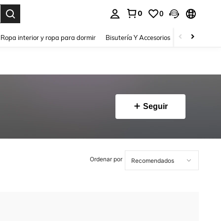
0
0
a. Press Enter to select.
Ropa interior y ropa para dormir
Bisutería Y Accesorios
Zapatos
H
Seguir
Ordenar por