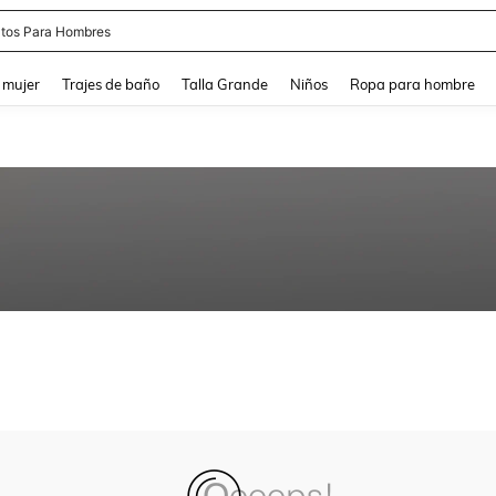
tos Para Hombres
and down arrow keys to navigate search Búsqueda reciente and Busca y Encuentr
 mujer
Trajes de baño
Talla Grande
Niños
Ropa para hombre