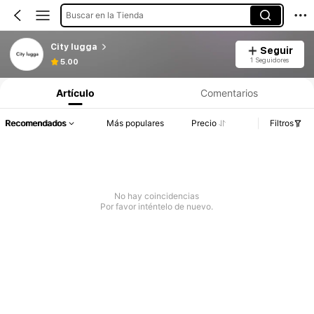
Buscar en la Tienda
City lugga
Seguir
1 Seguidores
5.00
Artículo
Comentarios
Recomendados
Más populares
Precio
Filtros
No hay coincidencias
Por favor inténtelo de nuevo.