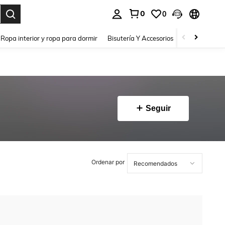
0
0
a. Press Enter to select.
Ropa interior y ropa para dormir
Bisutería Y Accesorios
Zapatos
H
Seguir
Ordenar por