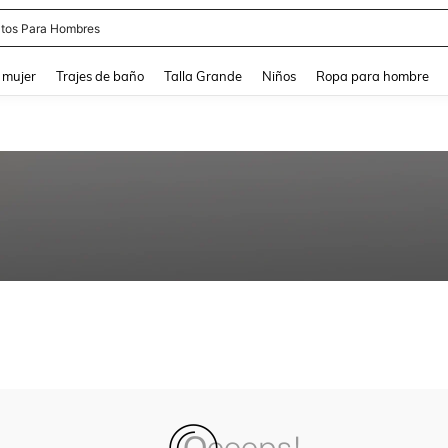
tos Para Hombres
and down arrow keys to navigate search Búsqueda reciente and Busca y Encuentr
 mujer
Trajes de baño
Talla Grande
Niños
Ropa para hombre