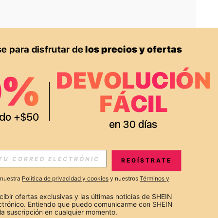
APP
S EXCLUSIVAS, PROMOCIONES Y NOTICIAS DE SHEIN
REGÍSTRATE
Suscribir
a nuestra
Política de privacidad y cookies
y nuestros
Términos y
Suscribirte
cibir ofertas exclusivas y las últimas noticias de SHEIN 
ectrónico. Entiendo que puedo comunicarme con SHEIN 
la suscripción en cualquier momento.
Suscribir