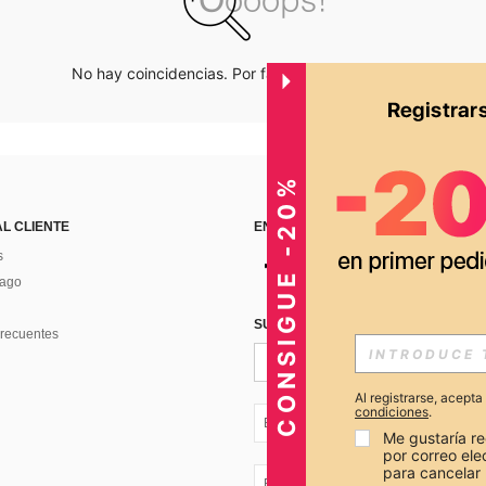
No hay coincidencias. Por favor inténtalo de nuevo.
CONSIGUE -20%
AL CLIENTE
ENCUÉNTRANOS EN
s
Pago
SUSCRÍBETE PARA RECIBIR OFERTA
recuentes
Al registrarse, acept
condiciones
.
EC + 593
Me gustaría re
por correo el
para cancelar 
EC + 593