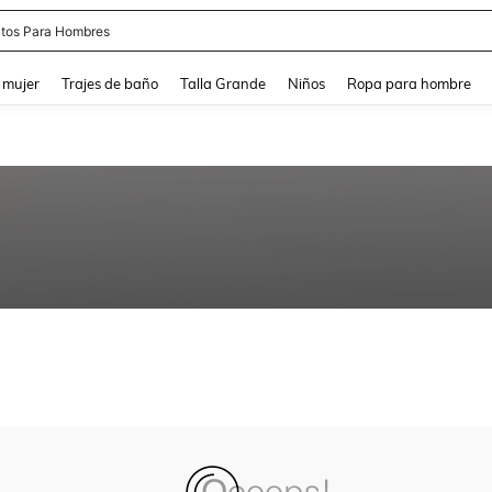
apatos Blancos
and down arrow keys to navigate search Búsqueda reciente and Busca y Encuentr
 mujer
Trajes de baño
Talla Grande
Niños
Ropa para hombre