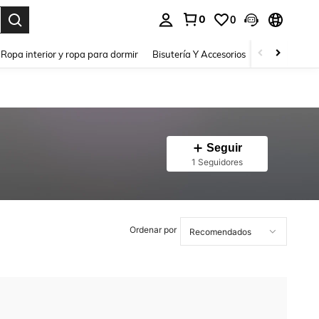
0
0
a. Press Enter to select.
Ropa interior y ropa para dormir
Bisutería Y Accesorios
Zapatos
H
Seguir
1 Seguidores
Ordenar por