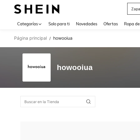
Z
Use up 
Categorías
Solo para ti
Novedades
Ofertas
Ropa de
Página principal
howooiua
/
howooiua