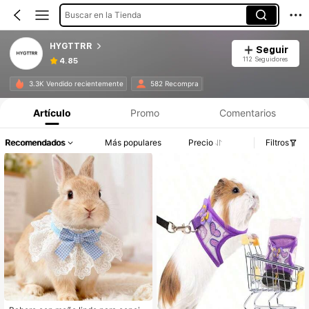
Buscar en la Tienda
HYGTTRR
Seguir
112 Seguidores
4.85
3.3K Vendido recientemente
582 Recompra
Artículo
Promo
Comentarios
Recomendados
Más populares
Precio
Filtros