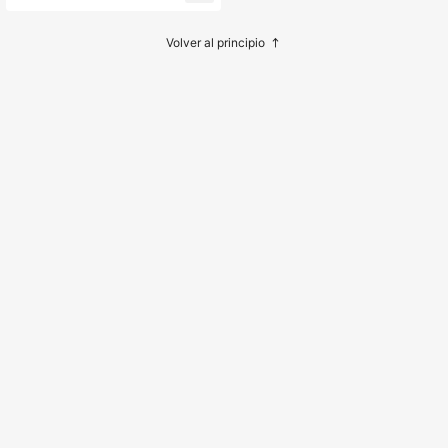
istente, colores duraderos y vibrant
es, para aliviar el aburrimiento y pro
mover la estimulación mental, ejerci
Volver al principio
cio de escalada interactivo, adecua
do para pájaros pequeños, color ale
atorio