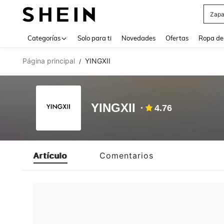
Zapa
Use up 
Categorías
Solo para ti
Novedades
Ofertas
Ropa de
Página principal
YINGXII
/
YINGXII
4.76
Artículo
Comentarios