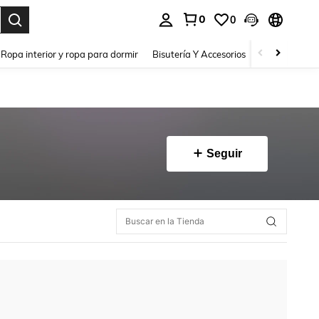
0
0
a. Press Enter to select.
Ropa interior y ropa para dormir
Bisutería Y Accesorios
Zapatos
H
Seguir