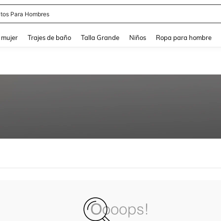
tos Para Hombres
and down arrow keys to navigate search Búsqueda reciente and Busca y Encuentr
 mujer
Trajes de baño
Talla Grande
Niños
Ropa para hombre