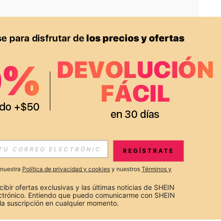
APP
S EXCLUSIVAS, PROMOCIONES Y NOTICIAS DE SHEIN
REGÍSTRATE
Suscribir
a nuestra
Política de privacidad y cookies
y nuestros
Términos y
Suscribirte
cibir ofertas exclusivas y las últimas noticias de SHEIN 
ectrónico. Entiendo que puedo comunicarme con SHEIN 
la suscripción en cualquier momento.
Suscribir