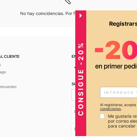
No hay coincidencias. Por favor inténtalo de nuevo.
CONSIGUE -20%
AL CLIENTE
ENCUÉNTRANOS EN
s
Pago
SUSCRÍBETE PARA RECIBIR OFERTA
recuentes
Al registrarse, acept
condiciones
.
EC + 593
Me gustaría re
por correo el
para cancelar 
EC + 593