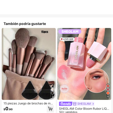
También podría gustarte
5
15
15 piezas Juego de brochas de ma
SHEGLAM
quillaje, incluye 2 esponjas de maq
0
SHEGLAM Color Bloom Rubor LíQui
$
.90
uillaje triangulares negras, suaves y
do Acabado Mate-Love Cake Color
50+ vendidos