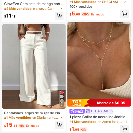
& Difuminador Prebase Marca de B
#1 Más vendidos
en SHEGLAM Maquillaje
GlowEve Camiseta de manga corta
elleza Cosmética Maquillaje para
100+ vendidos
de cuello redondo de unicolor casu
#4 Más vendidos
en nuevo Camisetas De Mujer
Mujeres y Niñas
al versátil para uso diario para muje
5
$
.69
-29%
Estimado
11
r
$
.18
Ahorro de $0.05
9
DUTASTMO
Pantalones largos de mujer de cintu
1 pieza Collar de acero inoxidable d
ra alta, pierna recta y ancha, casual
#1 Más vendidos
en Diariamente Pantalones De Mujer
e doble capa, collar largo con colga
es para ir al trabajo con bolsillos, ve
#1 Más vendidos
en Acero inoxidable Collares De Mujer
15
nte, cadena en forma de Y con colg
rsátiles y de calidad, de moda para l
$
.85
-5%
Estimado
1
ante de cuenta redonda, uso diario
a vuelta al colegio, otoño/invierno,
$
.95
-3%