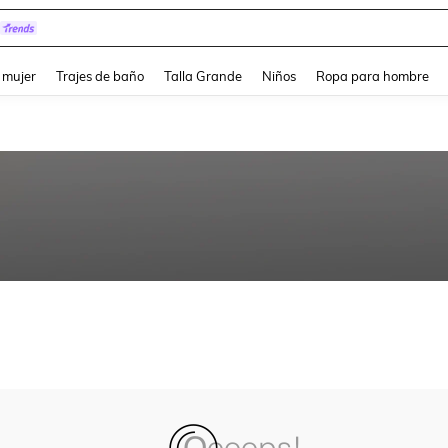
and down arrow keys to navigate search Búsqueda reciente and Busca y Encuentr
 mujer
Trajes de baño
Talla Grande
Niños
Ropa para hombre