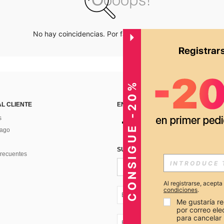
No hay coincidencias. Por favor inténtalo de nuevo.
CONSIGUE -20%
AL CLIENTE
ENCUÉNTRANOS EN
s
Pago
SUSCRÍBETE PARA RECIBIR OFERTA
recuentes
Al registrarse, acept
condiciones
.
EC + 593
Me gustaría re
por correo el
para cancelar 
EC + 593