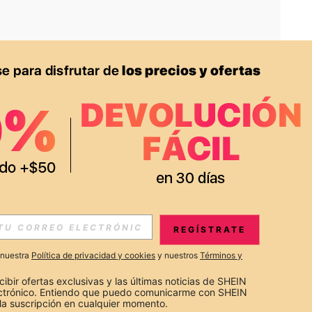
APP
S EXCLUSIVAS, PROMOCIONES Y NOTICIAS DE SHEIN
REGÍSTRATE
Suscribir
a nuestra
Política de privacidad y cookies
y nuestros
Términos y
Suscribirte
cibir ofertas exclusivas y las últimas noticias de SHEIN 
ectrónico. Entiendo que puedo comunicarme con SHEIN 
la suscripción en cualquier momento.
Suscribir