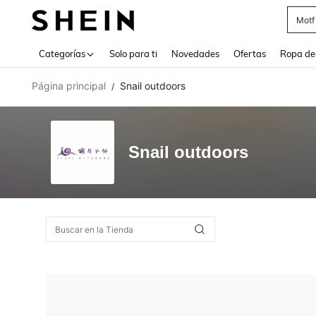
Motf
Use up 
Categorías
Solo para ti
Novedades
Ofertas
Ropa de
Página principal
Snail outdoors
/
Snail outdoors