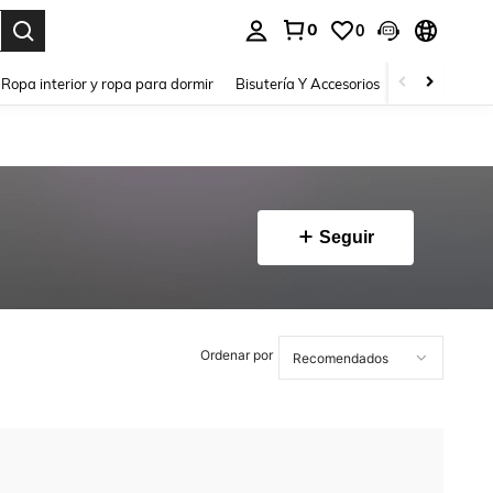
0
0
a. Press Enter to select.
Ropa interior y ropa para dormir
Bisutería Y Accesorios
Zapatos
H
Seguir
Ordenar por