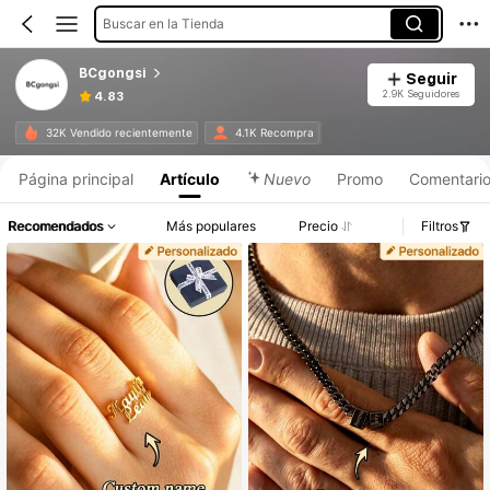
Buscar en la Tienda
BCgongsi
Seguir
2.9K Seguidores
4.83
32K Vendido recientemente
4.1K Recompra
Página principal
Artículo
Nuevo
Promo
Comentari
Recomendados
Más populares
Precio
Filtros