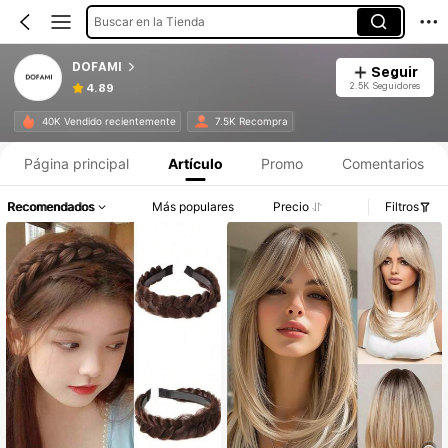
Buscar en la Tienda
DOFAMI
Seguir
2.5K Seguidores
4.89
40K Vendido recientemente
7.5K Recompra
Página principal
Artículo
Promo
Comentarios
Recomendados
Más populares
Precio
Filtros