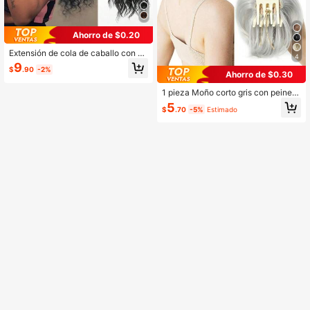
Ahorro de $0.20
Extensión de cola de caballo con co
4
rdón largo rizado y ondulado, peluc
9
$
.90
-2%
a sintética ondulada con clip, exten
Ahorro de $0.30
sión de cola de caballo con cordón
de 20 pulgadas en color negro, exte
1 pieza Moño corto gris con peine,
nsión de cola de caballo para mujer
Postizo de cola de caballo, Moño d
5
$
.70
-5%
Estimado
e cabello sintético con cordón para
mujeres