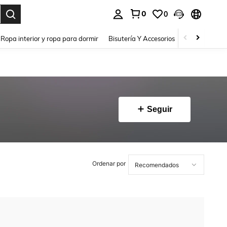
0
0
a. Press Enter to select.
Ropa interior y ropa para dormir
Bisutería Y Accesorios
Zapatos
H
Seguir
Ordenar por