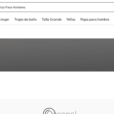
tos Para Hombres
and down arrow keys to navigate search Búsqueda reciente and Busca y Encuentr
 mujer
Trajes de baño
Talla Grande
Niños
Ropa para hombre