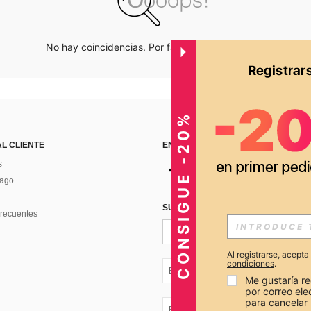
No hay coincidencias. Por favor inténtalo de nuevo.
CONSIGUE -20%
AL CLIENTE
ENCUÉNTRANOS EN
s
Pago
SUSCRÍBETE PARA RECIBIR OFERTA
recuentes
Al registrarse, acept
condiciones
.
EC + 593
Me gustaría re
por correo el
para cancelar 
EC + 593