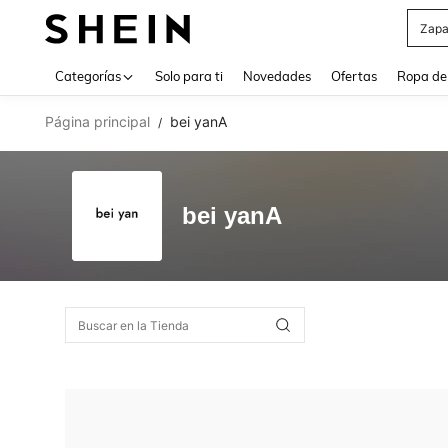
Zapa
Use up 
Categorías
Solo para ti
Novedades
Ofertas
Ropa de
Página principal
bei yanA
/
bei yanA