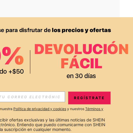
APP
S EXCLUSIVAS, PROMOCIONES Y NOTICIAS DE SHEIN
REGÍSTRATE
Suscribir
a nuestra
Política de privacidad y cookies
y nuestros
Términos y
Suscribirte
cibir ofertas exclusivas y las últimas noticias de SHEIN 
ectrónico. Entiendo que puedo comunicarme con SHEIN 
la suscripción en cualquier momento.
Suscribir